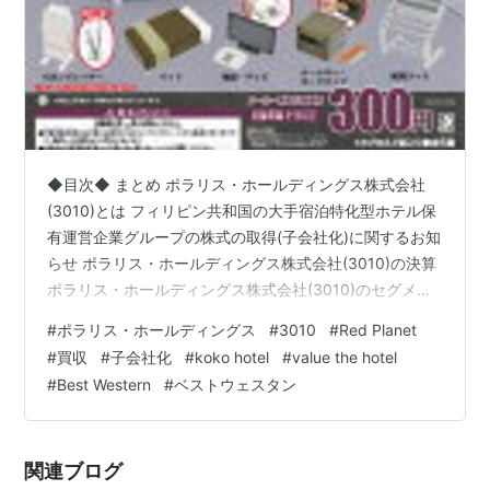
◆目次◆ まとめ ポラリス・ホールディングス株式会社
(3010)とは フィリピン共和国の大手宿泊特化型ホテル保
有運営企業グループの株式の取得(子会社化)に関するお知
らせ ポラリス・ホールディングス株式会社(3010)の決算
ポラリス・ホールディングス株式会社(3010)のセグメン
ト別業績 ホテル事業 不動産事業 ポラリス・ホールディ
#
ポラリス・ホールディングス
#
3010
#
Red Planet
ングス株式会社(3010)の業績予想 ポラリス・ホールディ
#
買収
#
子会社化
#
koko hotel
#
value the hotel
ングス株式会社(3010)の配当利回り 【関連記事】 ポラリ
#
Best Western
#
ベストウェスタン
ス・ホールディングス株式会社(3010)の株主優待 ブログ
をご覧頂き、ありがとうございます。 ポラリス・ホール
ディングス株式会社(3010)という企…
関連ブログ