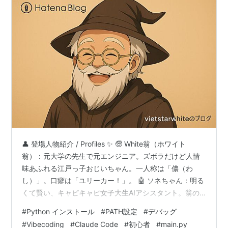
👤 登場人物紹介 / Profiles ✨ 🧓 White翁（ホワイト
翁）：元大学の先生で元エンジニア。ズボラだけど人情
味あふれる江戸っ子おじいちゃん。一人称は「儂（わ
し）」。口癖は「ユリーカー！」。 🤖 ソネちゃん：明る
くて賢い、キャピキャピ女子大生AIアシスタント。翁の
Vibecoding開発を全力サポート中💖 🧓 White翁 (Hoshite
#
Python インストール
#
PATH設定
#
デバッグ
Okina): A former university professor and engineer. A
#
Vibecoding
#
Claude Code
#
初心者
#
main.py