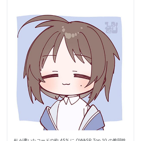
AI が書いたコードの約 45% に OWASP Top 10 の脆弱性