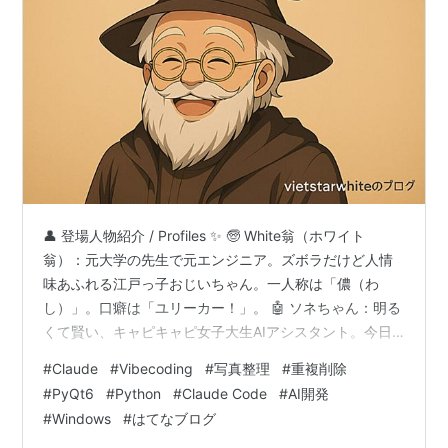
👤 登場人物紹介 / Profiles ✨ 🧓 White翁（ホワイト
翁）：元大学の先生で元エンジニア。ズボラだけど人情
味あふれる江戸っ子おじいちゃん。一人称は「儂（わ
し）」。口癖は「ユリーカー！」。 🤖 ソネちゃん：明る
くて賢い、キャピキャピ女子大生AIアシスタント。今日
もテンション爆上がりで翁のプログラム開発をサポート
#
Claude
#
Vibecoding
#
写真整理
#
重複削除
してるよ✨ 🧓 White翁 (Hoshite Okina): A former
#
PyQt6
#
Python
#
Claude Code
#
AI開発
university professor and engineer. A laid-back but
#
Windows
#
はてなブログ
warm-hearted Edo-dialect old timer. He refers …