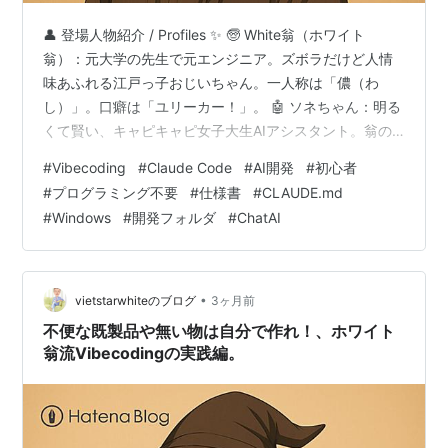
👤 登場人物紹介 / Profiles ✨ 🧓 White翁（ホワイト
翁）：元大学の先生で元エンジニア。ズボラだけど人情
味あふれる江戸っ子おじいちゃん。一人称は「儂（わ
し）」。口癖は「ユリーカー！」。 🤖 ソネちゃん：明る
くて賢い、キャピキャピ女子大生AIアシスタント。翁の
Vibecoding開発を全力サポート中💖 🧓 White翁 (Hoshite
#
Vibecoding
#
Claude Code
#
AI開発
#
初心者
Okina): A former university professor and engineer. A
#
プログラミング不要
#
仕様書
#
CLAUDE.md
laid-back but warm-hearted Edo-dialect old timer.
#
Windows
#
開発フォルダ
#
ChatAI
Refers to himself a…
•
vietstarwhiteのブログ
3ヶ月前
不便な既製品や無い物は自分で作れ！、ホワイト
翁流Vibecodingの実践編。