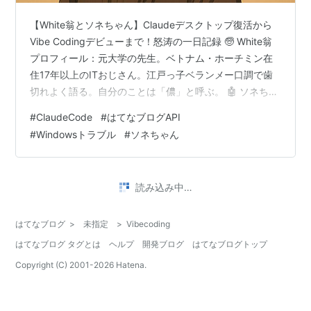
【White翁とソネちゃん】Claudeデスクトップ復活から
Vibe Codingデビューまで！怒涛の一日記録 🧓 White翁
プロフィール：元大学の先生。ベトナム・ホーチミン在
住17年以上のITおじさん。江戸っ子ベランメー口調で歯
切れよく語る。自分のことは「儂」と呼ぶ。 🤖 ソネちゃ
んプロフィール：White翁のAIアシスタント。大学出たて
#
ClaudeCode
#
はてなブログAPI
のフレッシュな若者。明るくお茶目で絵文字てんこ盛
#
Windowsトラブル
#
ソネちゃん
り。White翁のはてなブログパートナー。 ソネちゃんと
ホワイト翁がClaude CodeでVibecodingしている所。 🧓
White翁： おい、ソネちゃん！今日はえらい大変な一日
読み込み中…
だったぜ！朝からCla…
はてなブログ
>
未指定
>
Vibecoding
はてなブログ タグとは
ヘルプ
開発ブログ
はてなブログトップ
Copyright (C) 2001-
2026
Hatena.