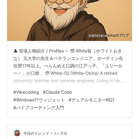
👤 登場人物紹介 / Profiles ✨ 🧓 White翁（ホワイトおき
な） 元大学の先生＆ベテランエンジニア。ホーチミン在
住歴17年以上。べらんめえ口調の江戸っ子。「ユリーカ
ー！」が口癖。 🧓 White-Oji (White-Okina) A retired
university teacher and veteran engineer. Living in Ho
Chi Minh City for over 17 years. Speaks in the spirited
#
Vibecoding
#
Claude Code
Edo dialect. His catchphrase is "Eureka!" 🤖 ソネちゃん
#
Windows11ウィジェット
#
デュアルモニター時計
（Claude …
#
バイブコーディング入門
•
今日のトレンド
5ヶ月前