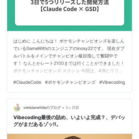
はじめに こんにちは！ ポケモンチャンピオンズを楽しん
でいるGameWithのエンジニアのinosy22です。 現在ダブ
ルバトルをメインでチャンピオン級目指して奮闘中で
す！ なんとかレート2100までは行くことができました！
ポケモンチャンピオンズ スクショ 今回は、4/8にリリー
スされた「ポケモンチャンピオンズ」のゲームのリリー
#
ClaudeCode
#
ポケモンチャンピオンズ
#
Vibecoding
スに合わせて、攻略ツール5つを初期リリースした話をし
たいと思います。 昨今のAIエージェントの進化のおかげ
もあって、2.5人日(20時間)ほどの開発時間で実現するこ
•
とができました！ 仕様をよくわかっている状態の
vietstarwhiteのブログ
3ヶ月前
Claude Code でAIを使わずに実装したパターン…
Vibecoding最後の詰め、いよいよ完成？、デバッ
グがまだあるゾッ!!。