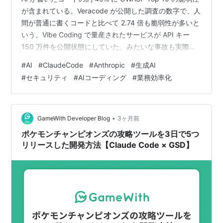
が含まれている。Veracode が公開した調査の数字で、人
間が普通に書くコードと比べて 2.74 倍も脆弱性が多いと
いう。Vibe Coding で量産されたサービスが API キー
150 万件を公開状態にしていた、みたいな事故も実際に
起きている。Claude Code を業務で回している人なら、
#
AI
#
ClaudeCode
#
Anthropic
#
生成AI
生成スピードの裏でこの不安はずっと付きまとっていた
#
セキュリティ
#
AIコーディング
#
業務効率化
はず。 そこに Anthropic が、Claude Code 向けの
security-guidance プラグインを出してきた。やることは
シンプルで、Claude が書いた…
•
GameWith Developer Blog
3ヶ月前
ポケモンチャンピオンズの攻略ツールを3日で5つ
リリースした開発方法【Claude Code × GSD】