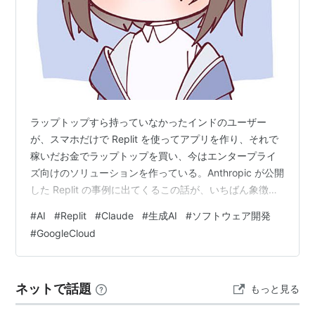
ラップトップすら持っていなかったインドのユーザー
が、スマホだけで Replit を使ってアプリを作り、それで
稼いだお金でラップトップを買い、今はエンタープライ
ズ向けのソリューションを作っている。Anthropic が公開
した Replit の事例に出てくるこの話が、いちばん象徴的
だと思った。「ソフトウェア開発の民主化」という言葉
#
AI
#
Replit
#
Claude
#
生成AI
#
ソフトウェア開発
は手垢がついて空虚に響きがちだけど、この一人の歩み
#
GoogleCloud
は、その言葉に久しぶりに実体を感じさせる。 Replit が
Google Cloud 上の Claude を使ってこれを実現してい
る、という構図。数字を見ると規模も本物で、誇張じゃ
ネットで話題
もっと見る
ない。事例の中身と、その裏で見えてくる…