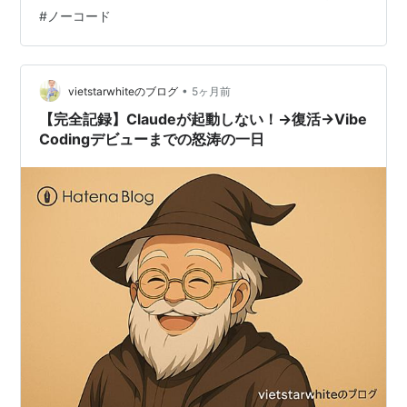
与え、Collins English Dictionaryの「2025年のWord of
#
ノーコード
the Year」にも選出された。この記事では、バイブコー
ディングとは何かを基礎から解説し、実際に始めるため
の方法をわかりやすく紹介する。 バイブコーディングと
は何か——定義と背景 バイブコ…
•
vietstarwhiteのブログ
5ヶ月前
【完全記録】Claudeが起動しない！→復活→Vibe
Codingデビューまでの怒涛の一日