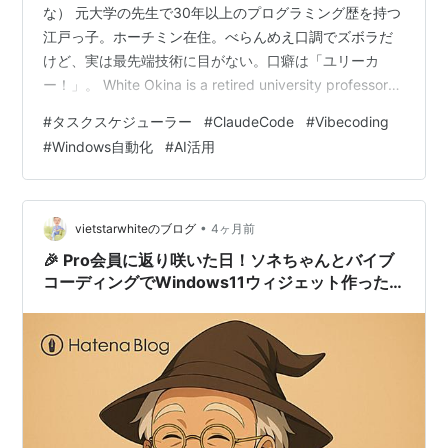
な） 元大学の先生で30年以上のプログラミング歴を持つ
江戸っ子。ホーチミン在住。べらんめえ口調でズボラだ
けど、実は最先端技術に目がない。口癖は「ユリーカ
ー！」。 White Okina is a retired university professor
with over 30 years of programming experience. He
#
タスクスケジューラー
#
ClaudeCode
#
Vibecoding
lives in Ho Chi Minh City and loves the latest tech
#
Windows自動化
#
AI活用
despite his laid-back personality. …
•
vietstarwhiteのブログ
4ヶ月前
🎉 Pro会員に返り咲いた日！ソネちゃんとバイブ
コーディングでWindows11ウィジェット作った
よ😄!!。