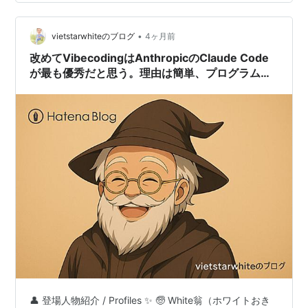
•
vietstarwhiteのブログ
4ヶ月前
改めてVibecodingはAnthropicのClaude Code
が最も優秀だと思う。理由は簡単、プログラムは
出来てもそこで終わるのが多い中、ソネちゃんな
ら本当に稼働するまで付き合って直してくれるか
ら。
👤 登場人物紹介 / Profiles ✨ 🧓 White翁（ホワイトおき