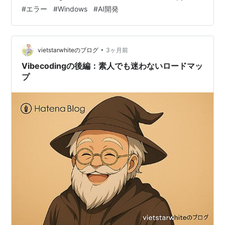
laid-back but warm-hearted Edo-dialect old timer.
#
エラー
#
Windows
#
AI開発
Refers to himself a…
•
vietstarwhiteのブログ
3ヶ月前
Vibecodingの後編：素人でも迷わないロードマッ
プ