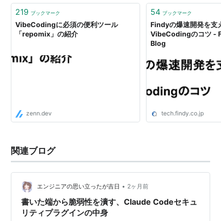
219
54
ブックマーク
ブックマーク
VibeCodingに必須の便利ツール
Findyの爆速開発を支
「repomix」の紹介
VibeCodingのコツ - F
Blog
zenn.dev
tech.findy.co.jp
関連ブログ
•
エンジニアの思い立ったが吉日
2ヶ月前
書いた端から脆弱性を潰す、Claude Codeセキュ
リティプラグインの中身