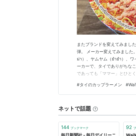
respond to this criticism by 
to start a column with a new
Thank you for your understa
Mainichi Daily News
またブランドを変えてみました
弾。 メーカー変えてみました
との告知が掲載された。
ม่า）、ヤムヤム（ยำยำ）
ーカーで、タイでありがちな
であっても「ママー」とひとく
ですが、ファミリーマートや
#
タイのカップラーメン
#
Wai
ます。ですが、圧倒的なのは
「セーウェン（セブン）」でひ
ネットで話題
144
92
ブックマーク
毎日新聞社 - 毎日デイリーニ
Wa