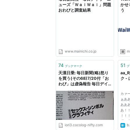
ューズ「ＷａｉＷａｉ」問題
かせ
おわびと調査結果
う
www.mainichi.co.jp
m
74
51
ブックマーク
ブ
天漢日乗: 毎日新聞(略)怒り
aa_
を買う(その68)7/20付「お
ク 
わび」は虚偽報告 毎日デイ
リーは紙媒体時代、1997年
カァ
10月5日号付"WaiWai"で
ぁあ
「『受験生』バカ母SEX献身
ああ
の実例」日本人スタッフが
あ！
！！
暇で
iori3.cocolog-nifty.com
b.
ガチ