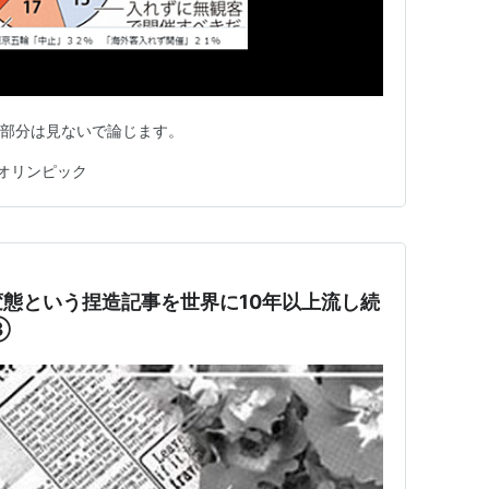
料部分は見ないで論じます。
オリンピック
態という捏造記事を世界に10年以上流し続
③