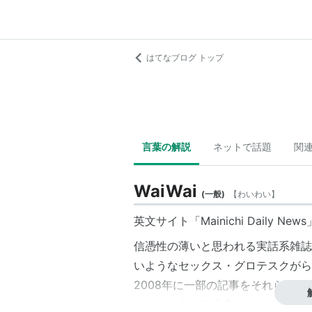
はてなブログ トップ
言葉の解説
ネットで話題
関
WaiWai
(
一般
)
【
わいわい
】
英文サイト「Mainichi Daily N
信憑性の薄いと思われる実話系雑誌
いようなセックス・グロテスクがら
2008年に一部の記事をそれらの
オーストラリア出身のMainichi Dai