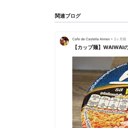
話題になった多くの記事を執筆して
http://mdn.mainichi.jp/culture/wai
関連ブログ
毎日新聞の英語版サイトがひどすぎる
•
Cafe de Castella Annex
2ヶ月前
http://www9.atwiki.jp/mainichiwa
【カップ麺】WAIWAI
2008年6月21日から22日にかけ
して
Notice
MDN readers,
Some readers pointed out tha
column were inappropriate c