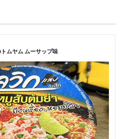
いる。
wai/
 まとめ＠wiki
iwai/
のトムヤム ムーサップ味
て、waiwaiは全面的に閉鎖され、最後のメッセージと
t various articles published in the WaiWai
ontent for the Mainichi Daily News. We