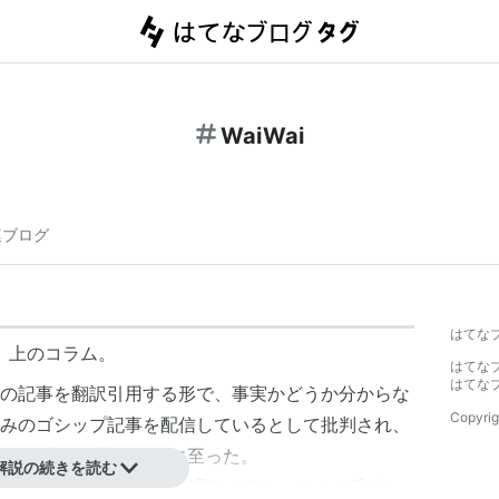
WaiWai
連ブログ
はてな
ews」上のコラム。
はてな
はてな
の記事を翻訳引用する形で、事実かどうか分からな
Copyrig
みのゴシップ記事を配信しているとして批判され、
批判に配慮して削除するに至った。
解説の続きを読む
ly News(MDN)編集長代理
ライアン・コネル
氏が、