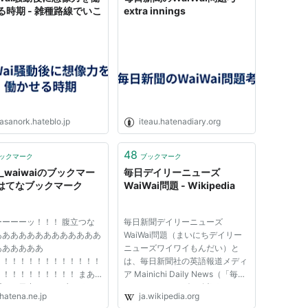
る時期 - 雑種路線でいこ
extra innings
asanork.hateblo.jp
iteau.hatenadiary.org
48
ックマーク
ブックマーク
R_waiwaiのブックマー
毎日デイリーニューズ
- はてなブックマーク
WaiWai問題 - Wikipedia
ーーーーッ！！！ 腹立つな
毎日新聞デイリーニューズ
あああああああああああああ
WaiWai問題（まいにちデイリー
ああああああ
ニューズワイワイもんだい）と
！！！！！！！！！！！！！
は、毎日新聞社の英語報道メディ
！！！！！！！！！！ まあ
ア Mainichi Daily News（「毎日
暇で一日中ドアノブをガチャ
デイリーニューズ」; 以下
hatena.ne.jp
ja.wikipedia.org
ャして遊ぶくらいしかやる事
「MDN」）で、コラム