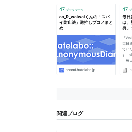
が無
は細
47
47
ブックマーク
ブ
んだ
aa_R_waiwaiくんの「スパ
毎日
野郎！
イ防止法」激推しブコメまと
は、
め
典」
グメデ
「Wa
毎日
てい
す 
毎日
デイ
anond.hatelabo.jp
j
「Wa
記事
部調
告し
情報、.
関連ブログ