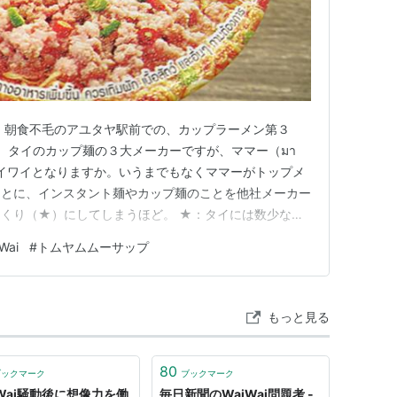
halting publication of this column. We plan
 concept to replace WaiWai in the future.
nding.
 朝食不毛のアユタヤ駅前での、カップラーメン第３
。 タイのカップ麺の３大メーカーですが、ママー（มา
、ワイワイとなりますか。いうまでもなくママーがトップメ
ことに、インスタント麺やカップ麺のことを他社メーカー
くり（★）にしてしまうほど。 ★：タイには数少ない
ローソンもあり、地方に行くとローカルコンビニも存在し
Wai
#
トムヤムムーサップ
セブンイレブンであって、コンビニエンスストアのことは
とくくりでございます…
もっと見る
80
ブックマーク
ブックマーク
iWai騒動後に想像力を働
毎日新聞のWaiWai問題考 -