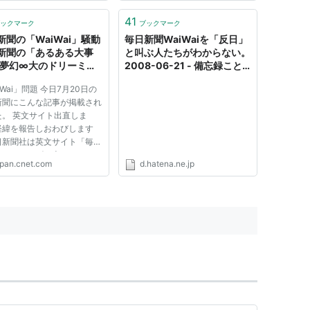
い煉獄暇人無双王みたいな人
「WaiWai」において、主に毎日
かく追っかければ良いと思う
新聞記者であるライアン・コネル
41
ックマーク
ブックマーク
けど、増田に「ヨッピーこの
が、低俗な内容、誇張や虚構に基
新聞の「WaiWai」騒動
毎日新聞WaiWaiを「反日」
」みた...
づき、特に女性を貶める内...
新聞の「あるある大事
と叫ぶ人たちがわからない。
:夢幻∞大のドリーミン
2008-06-21 - 備忘録こと
ィア - CNET Japan
のはインフォーマル
iWai」問題 今日7月20日の
新聞にこんな記事が掲載され
た。 英文サイト出直しま
経緯を報告しおわびします
新聞社は英文サイト「毎日
リーニューズ」上のコラム
apan.cnet.com
d.hatena.ne.jp
iWai」に、極めて不適切な
を掲載し続けていました。内
査の結果を２２、２３面で報
ます。日本についての誤った
..