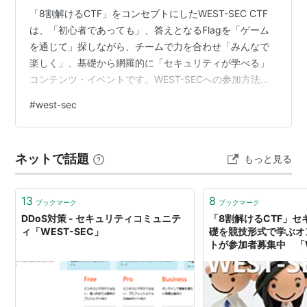
「8割解けるCTF」をコンセプトにしたWEST-SEC CTF
は、「初心者であっても」、答えとなるFlagを「ゲーム
を通じて」探しながら、チームで力を合わせ「みんなで
楽しく」、基礎から網羅的に「セキュリティが学べる」
コンテンツ・イベントです。WEST-SECへの参加方法は
こちらです。 参加者からいただいた声の多くは、「楽し
#
west-sec
かった！」です。皆様も是非ご参加ください。 1．CTFに
ついて (1)CTFとは (2)どんな問題が出るの？難易度は？
2．WEST-SEC CTFは？ (1)従来のCTFとの違い (2)参加
ネットで話題
もっと見る
者の声（アンケート結果より） 3．WEST-SECの開催履
歴 1．CTFについて (…
13
8
ブックマーク
ブックマーク
DDoS対策 - セキュリティコミュニテ
「8割解けるCTF」セ
ィ「WEST-SEC」
礎を競技形式で学ぶオ
トが参加者募集中 「W
#6」8月31日開催、