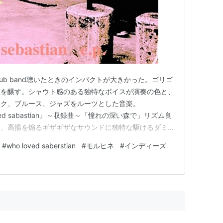
low club band聴いたときのインパクトが大きかった。ゴリゴ
愁を醸す。シャウト感のある独特なボイスが演奏の色と、
ック、ブルース、ジャズをルーツとした音楽。
o loved sabastian』～収録曲～「憧れの深い森で」リズム良
き、高揚を煽るギザギザなサウンドに独特な駆けるダミ声
ようなメロディの雰囲気に最後には救われたような。
#
who loved saberstian
#
モルヒネ
#
インディーズ
音が緊張感をつくり、鋭さのあるギターが緩く絡ませる。