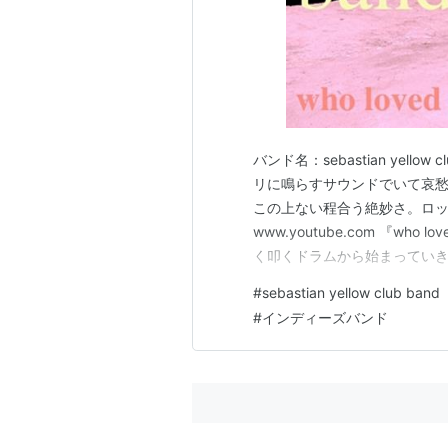
バンド名：sebastian yel
リに鳴らすサウンドでいて哀
この上ない程合う絶妙さ。ロ
www.youtube.com 『wh
く叩くドラムから始まってい
が強烈に聴き手を掴む。嘲る
#
sebastian yellow club band
「モルヒネ」ドンドコと刻む
#
インディーズバンド
二人の…