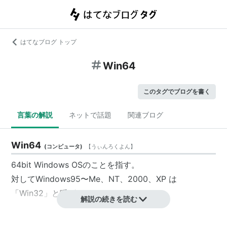
はてなブログ トップ
Win64
このタグでブログを書く
言葉の解説
ネットで話題
関連ブログ
Win64
(
コンピュータ
)
【
うぃんろくよん
】
64bit Windows OSのことを指す。
対してWindows95〜Me、NT、2000、XP は
「
Win32
」と呼ばれる。
解説の続きを読む