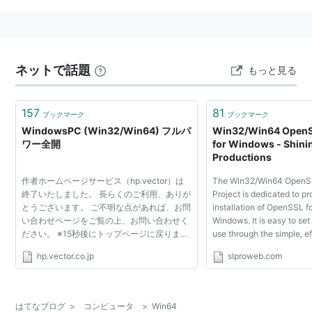
ネットで話題
もっと見る
157
81
ブックマーク
ブックマーク
WindowsPC (Win32/Win64) フルパ
Win32/Win64 OpenSS
ワー全開
for Windows - Shini
Productions
作者ホームページサービス（hp.vector）は
The Win32/Win64 OpenSSL
終了いたしました。 長らくのご利用、ありが
Project is dedicated to pr
とうございます。 ご不明な点があれば、お問
installation of OpenSSL f
い合わせページをご覧の上、お問い合わせく
Windows. It is easy to se
ださい。 ※15秒後にトップページに戻りま
use through the simple, eff
す。 (c) Vector HOLDINGS Inc.All Rights
No need to compile anyth
hp.vector.co.jp
slproweb.com
Reserved.
through any hoops, just c
and it is inst...
はてなブログ
>
コンピュータ
>
Win64