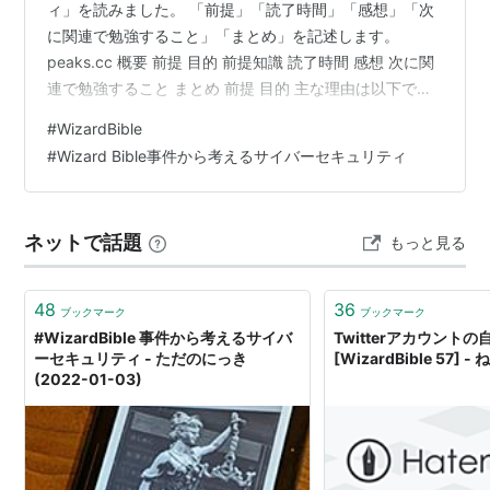
ィ」を読みました。 「前提」「読了時間」「感想」「次
に関連で勉強すること」「まとめ」を記述します。
peaks.cc 概要 前提 目的 前提知識 読了時間 感想 次に関
連で勉強すること まとめ 前提 目的 主な理由は以下で
す。 セキュリティの分野に興味があり、過去に脆弱性の
#
WizardBible
勉強をしていた。さらに別視点からの知見が欲しかった
#
Wizard Bible事件から考えるサイバーセキュリティ
今年（2022 年）、Coinhive 事件の最終判決が決まり話
題になっていた 書籍の名前は知っていたが手を出してい
なかった。技術書典 13 に参加したら出品されていたの
ネットで話題
もっと見る
で、これを機に購入した 前提知識 セキ…
48
36
ブックマーク
ブックマーク
#WizardBible 事件から考えるサイバ
Twitterアカウント
ーセキュリティ - ただのにっき
[WizardBible 57] 
(2022-01-03)