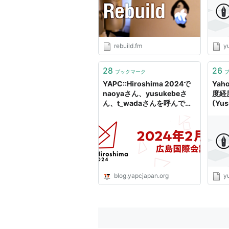
rebuild.fm
y
28
26
ブックマーク
YAPC::Hiroshima 2024で
Ya
naoyaさん、yusukebeさ
度経
ん、t_wadaさんを呼んで懐
(Yus
かしいかんじのセッションを
やります！ - YAPC::Japan
運営ブログ
blog.yapcjapan.org
y