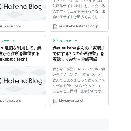
ィリエイト」 某エロサイトには
動画系サイト以外にも、出会い系
のアフィリエイトを張ってる。出
会い系サイトは数多くあるし、張
り方も色々ある。例えば思いつく
usukebe.com
yusukebe.hatenablog.jp
ままに書くと、サイトといえば
ハッピーメール PCMAX ワクワク
メール イクヨクルヨ YYC メルパ
25
ブックマーク
ブックマーク
ラ etc... である。上記はサクラ...
hoo!地図を利用して、緯
@yusukebeさんの「実装ま
度から住所を取得する
でにする7つの企画作業」を
ukebe: : Tech)
実践してみた - 空繰再繰
僕が今日猛烈にやっていた事で得
た事 こんばんみ！ 本日はいつも
飲んでる薬をまるっと飲み忘れて
なぜか元気いっぱいだった、 に
ゃるらこと岡村 直樹(24)です。
それ元気なんじゃないよ！躁状態
usukebe.com
blog.nyarla.net
なだけだYO！ さて、それはまあ
いいとして、本日のお昼頃から、
前々から頭の中に構想はあるけど
形になってないとある計画につ...