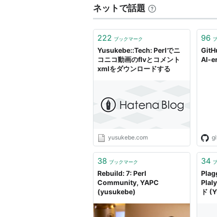
ネットで話題
222
96
ブックマーク
Yusukebe::Tech: Perlでニ
GitH
コニコ動画のflvとコメント
AI-er
xmlをダウンロードする
yusukebe.com
g
38
34
ブックマーク
Rebuild: 7: Perl
Plag
Community, YAPC
Plal
(yusukebe)
ド (Y