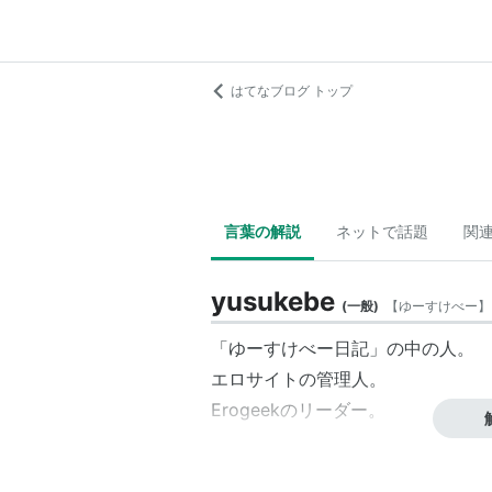
はてなブログ トップ
言葉の解説
ネットで話題
関
yusukebe
(
一般
)
【
ゆーすけべー
】
「ゆーすけべー日記」の中の人。
エロサイトの管理人。
Erogeekのリーダー。