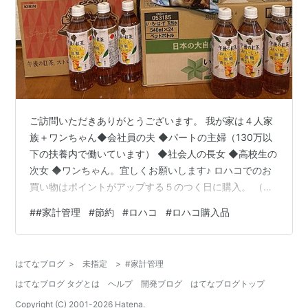
ご訪問いただきありがとうございます。 我が家は４人家
族＋ワンちゃん◆会社員の夫 ◆パートの主婦（130万以
下の扶養内で働いています） ◆社会人の長女 ◆高校生の
次女 ◆ワンちゃん。宜しくお願いします♪ ロハコでのお
買い物はポイントがアップする５のつく日に購入。 （ワ
イモバイルユーザー、ペイペイ利用などでポイントアッ
#
#家計管理
#
節約
#
ロハコ
#
ロハコ購入品
プ） 月初の５日は買うのは我慢したので、今回はちょっ
と多めです。 今回のロハコの購入品 午後の紅茶（ストレ
ート） 我が家の定番の飲み物、子供たちも炭酸やジュー
はてなブログ
>
未指定
>
#家計管理
スは飲まないので、飲み物は麦茶か紅茶です。 午後の紅
はてなブログ タグとは
ヘルプ
開発ブログ
はてなブログトップ
茶（無糖） 私は紅茶は無党派なので会社用。水筒に入れ
て持参してます。 いろ…
Copyright (C) 2001-
2026
Hatena.