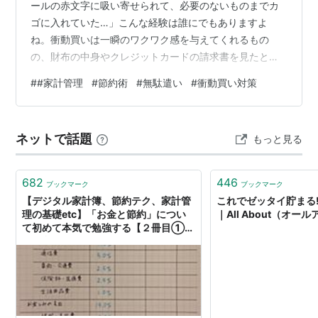
ールの赤文字に吸い寄せられて、必要のないものまでカ
ゴに入れていた…」こんな経験は誰にでもありますよ
ね。衝動買いは一瞬のワクワク感を与えてくれるもの
の、財布の中身やクレジットカードの請求書を見たとき
に後悔することが多いのも事実です。 実際に、総務省の
#
#家計管理
#
節約術
#
無駄遣い
#
衝動買い対策
調査によると「計画外の買い物による無駄遣い」が家計
に与える影響は平均で月数千円〜数万円にのぼるとも言
われています。年間に換算すると数十万円。小さな積み
ネットで話題
もっと見る
重ねが大きな差を生むのです。 しかし朗報があります。
衝動買いは意志が弱いから起こるのではなく、心理的な
仕組みによって自然に引き起こされるもの。その仕組
682
446
ブックマーク
ブックマーク
み…
【デジタル家計簿、節約テク、家計管
これでゼッタイ貯まる
理の基礎etc】「お金と節約」につい
｜All About（オー
て初めて本気で勉強する【２冊目①】
- 僭越ながら