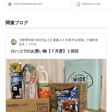
sclo.hatenablog.com
allabout.co.jp
関連ブログ
【世帯年収1200万以上】家族４人☆黒字を目指して節約生
•
活☆
2年前
ロハコでのお買い物【７月度】１回目