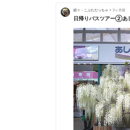
•
続々・こぶただっちゃ
3ヶ月前
日帰りバスツアー②あ