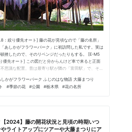
7mm F1.8：絞り優先オート] 藤の花が見頃なので「藤の名所」
る「あしかがフラワーパーク」に初訪問した私です。実は
頓挫したので、そのリベンジだったりもする。 [E-M5
1.8：絞り優先オート] この図だと分からんけど車で来ると正面
る不思議な配置。昔は最寄り駅が隣の「富田駅」で、そっ
こうなったようだが「あしかがフラワーパーク駅」が新設
あしかがフラワーパーク ふじのはな物語 大藤まつり
の方が駐車場も広いし正面感が強い。 ちなみに広さは
ト
#
季節の花
#
公園
#
栃木県
#
花の名所
【2024】藤の開花状況と見頃の時期いつ
ンやライトアップにツアーや大藤まつりにア