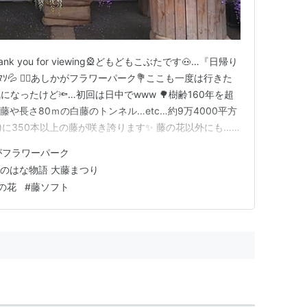
og🚌Thank you for viewing🎡どもどもこぶたです🐽…『日帰り
💦 💁‍♀️あしかがフラワーパーク💐ここも一度は行きた
なったけど🔦…初回は日中でwww 🌳樹齢160年を超
藤や長さ80ｍの白藤のトンネル…etc…約9万4000平方
)に350本以上の藤が咲き誇ります✨ 藤の花以外にも…
絢爛～🧚めちゃくちゃ鮮やかでした 藤の花色の咲く順番
がフラワーパーク
１ヶ月間楽しめる(らしい…
のはな物語 大藤まつり
の花
#
藤ソフト