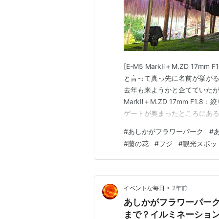
[E-M5 MarkⅡ＋M.ZD 1
と言って真っ先に名前が挙が
去年も来ようかと企てていたが
MarkⅡ＋M.ZD 17mm F
ゲートが奥まったところにあ
ちからの来訪者を迎える為に
#
あしかがフラワーパーク
#
された今となっては西ゲート側
#
藤の花
#
フジ
#
観光スポッ
体感で…
•
イベントな毎日
2年前
あしかがフラワーパーク
まで？イルミネーショ