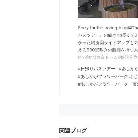
Sorry for the boring bl
バスツアー』の続き👈長くてｽﾏｿ
かった場所🤗ライトアップも気に
える600畳敷きの藤棚を持つ大
mの敷地(東京ドーム約2個分位
5,000株以上のツツジも豪華
#
日帰りバスツアー
#
あしか
は…うす紅→紫→白→黄色で約
#
あしかがフラワーパーク ふじ
#
あしかがフラワーパーク 藤
関連ブログ