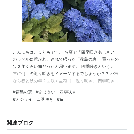
こんにちは、まりもです。 お店で「四季咲きあじさい」
のラベルに惹かれ、連れて帰った「霧島の恵」 買ったの
は３年くらい前だったと思います。 四季咲きというと、
年に何回の返り咲きをイメージするでしょうか？？ バラ
なら春と秋の年２回咲く品種は「返り咲き」 四季咲きと
いうなら、年に３回以上は返り咲くんじゃないか？と期
#
霧島の恵
#
あじさい 四季咲き
待して育て始めましたが １年目は、年１回咲いて終わり
#
アジサイ 四季咲き
#
猫
でした。 まあ、小さなビニールポット苗を買ったので、
初年度はそんなものだろうと思いました。。 しかし去年
も１回咲いたのみだった気がするのです(-_-;) この場所は
関連ブログ
庭のボーダーの前列ど真ん中、一番の特等席をご用意し
たんですよ！！ はたして…