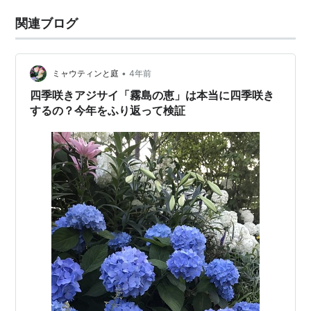
関連ブログ
•
ミャウティンと庭
4年前
四季咲きアジサイ「霧島の恵」は本当に四季咲き
するの？今年をふり返って検証