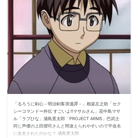
ハチミツとクローバー（森田忍）
HEATGUY-J（キア・フリーボーン）
PEACE MAKER鐡（市村辰之助）
BUZZER BEATER（DT）
BLUE SEED（八重樫良樹）
ポケットモンスター（タケシ）
ポケットモンスターアドバンスジェネレーション
（タケシ）
ポケットモンスターダイヤモンド＆パール（タケ
シ）
舞-乙HiME 0〜S.ifr〜（ブランキン）
舞-HiME（武田将士）
「るろうに剣心－明治剣客浪漫譚－」相楽左之助「セク
魔法のステージ ファンシーララ（ヨシオ）
シーコマンドー外伝 すごいよ!!マサルさん」花中島マサ
魔法遣いに大切なこと（善之助）
ル「ラブひな」浦島景太郎「PROJECT ARMS」巴武士
美鳥の日々（高見沢修一）
同じ声優の上田燿司さんと間違えられやすいので平仮名
に改名されたのかな？ 浦島景太郎
蟲師（化野）