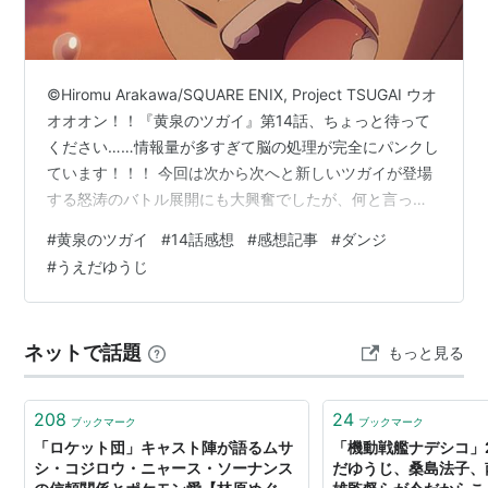
機動戦士ガンダム00（ビリー・カタギリ）
ギャグマンガ日和」
クリスタル ブレイズ（アキラ）
©Hiromu Arakawa/SQUARE ENIX, Project TSUGAI ウオ
げんしけん(初代会長)
オオオン！！『黄泉のツガイ』第14話、ちょっと待って
ください……情報量が多すぎて脳の処理が完全にパンクし
魁!!クロマティ高校（石川淳）
ています！！！ 今回は次から次へと新しいツガイが登場
地獄少女（柴田一）
する怒涛のバトル展開にも大興奮でしたが、何と言って
ジパング（尾栗康平）
も中盤から終盤にかけて明かされた「あの真実」の絶望
#
黄泉のツガイ
#
14話感想
#
感想記事
#
ダンジ
シャーマンキング（ホロホロ）
感が凄まじすぎましたよね……。 前回の余韻を吹き飛ば
#
うえだゆうじ
十二国記（浅野郁也）
すほどの衝撃の伏線回収と、タイムラインを大熱狂させ
た超豪華レジェンド声優陣のサプライズについて、全力
十兵衛ちゃん〜ラブリー眼帯の秘密〜、十兵衛ちゃ
オタク目線で徹底レビュー＆考察していきます！！ 【衝
ん2〜シベリア柳生の逆襲〜（三本松番太郎）
ネットで話題
もっと見る
撃の伏線回収】ダンジの正体とオシラサマの謎…ユル…
世紀末オカルト学院（岡本健吾）
セクシーコマンドー外伝 すごいよ!!マサルさん （花
208
24
ブックマーク
ブックマーク
中島マサル）
「ロケット団」キャスト陣が語るムサ
「機動戦艦ナデシコ」
せんせいのお時間（工藤雄一）
シ・コジロウ・ニャース・ソーナンス
だゆうじ、桑島法子、