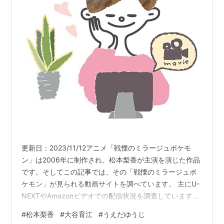
更新日：2023/11/12アニメ「戦慄のミラージュポケモ
ン」は2006年に制作され、松本梨香が主演を演じた作品
です。そしてこの記事では、その「戦慄のミラージュポ
ケモン」が見られる動画サイトを調べています。 主にU-
NEXTやAmazonビデオでの配信状況を調査しています
が、『Dailymotionとかの無料サイトにはないの？』 『わ
#
松本梨香
#
大谷育江
#
うえだゆうじ
ざわざ登録するのはちょっと･･･』という方向けに、無料