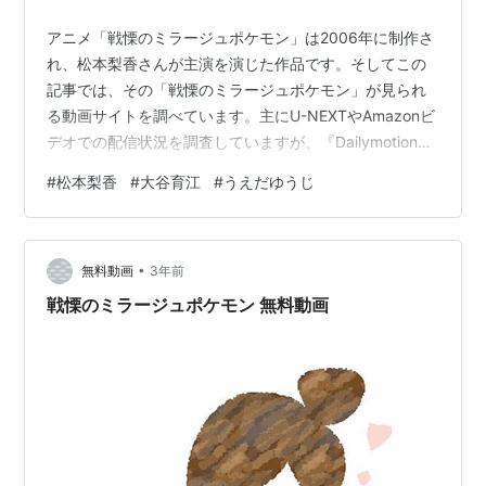
スターオーシャンセカンドストーリー（クロード）
戦国無双シリーズ（前田慶次、佐々木小次郎）
アニメ「戦慄のミラージュポケモン」は2006年に制作さ
テイルズオブイノセンス（スパーダ・ベルフォル
れ、松本梨香さんが主演を演じた作品です。そしてこの
マ）
記事では、その「戦慄のミラージュポケモン」が見られ
る動画サイトを調べています。主にU-NEXTやAmazonビ
ときめきメモリアル（
早乙女好雄
）
デオでの配信状況を調査していますが、『Dailymotionと
ドラグナーズアリア（ジャレッド・ブレイン）
かの無料サイトにはないの？』 『わざわざ登録するのは
#
松本梨香
#
大谷育江
#
うえだゆうじ
ちょっと･･･』という方向けに、無料動画サイトのリンク
CD
も載せています。動画があったとしても違法アップロー
ドされた動画ばかりだと思いますが、気にしない人は無
ドラマCD 空の境界（秋巳大輔）
•
料動画サイトでも動画を探してみてください。1.「戦慄の
無料動画
3年前
きまぐれオレンジ☆ロードOriginal CDシネマ（火野
ミラージュポケモン」を無料サイトで探す無料サイトで
戦慄のミラージュポケモン 無料動画
勇作）
探す場合は以下…
月刊ときめきメモリアル（早乙女好雄）
少コミフラワードラマCD 東京ジュリエット（瑞沢
功）
リスト::声優/あ行