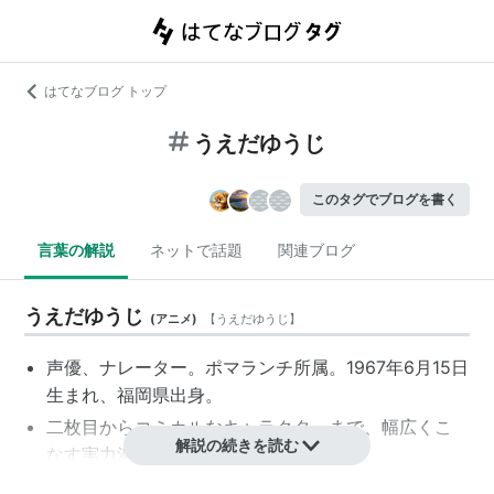
はてなブログ トップ
うえだゆうじ
このタグでブログを書く
言葉の解説
ネットで話題
関連ブログ
うえだゆうじ
(
アニメ
)
【
うえだゆうじ
】
声優、ナレーター。ポマランチ所属。1967年6月15日
生まれ、福岡県出身。
二枚目からコミカルなキャラクターまで、幅広くこ
解説の続きを読む
なす実力派。
2004年7月にアーツビジョンを辞し、芸名も本名の