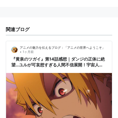
「上田祐司」をひらがなに変更。翌2005年4月より
大沢事務所に移籍。2012年3月に南央美とポマランチ
を設立。
小野坂昌也とは新人時代からの友人であり、定期的
関連ブログ
にトークライブを開催している。
TVアニメ
アニメの魅力を伝えるブログ：「アニメの世界へようこそ」
•
1ヶ月前
愛天使伝説ウェディングピーチ（風魔ようすけ）
『黄泉のツガイ』第14話感想｜ダンジの正体に絶
ARIA The ANIMATION（ウッディー）
望…ユルが可哀想すぎる人間不信展開！宇宙人役
のうえだゆうじ＆水沢史絵降臨でオタク大絶叫ｗ
犬夜叉（北条くん、北条秋時）
ｗ
宇宙のステルヴィア（ピエール・タキダ）
英國戀物語エマ（ハキム・アタワーリ）
L/R（ロウ・リッケンヴァッカー）
エレメンタルジェレイド（ローウェン）
おじゃる丸（キスケ）
機動戦艦ナデシコ（テンカワ・アキト）