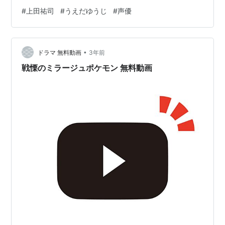
もえたん（手塚ナオ）
#
上田祐司
#
うえだゆうじ
#
声優
よんでますよ、アザゼルさん。（藤崎）
RAGNAROK THE ANIMATION（ライ）
RIDEBACK（菱田春樹）
•
ドラマ 無料動画
3年前
ラブひな（浦島景太郎）
戦慄のミラージュポケモン 無料動画
るろうに剣心−明治剣客浪漫譚−（相楽左之助）
ロックマンエグゼシリーズ（日暮闇太郎、カラード
マンなど）
ROBOTICS;NOTES（マグヤン）
ゲーム
アークザラッド3(ルッツ)
アルカナ・ファミリア -幽霊船の魔術師-（ヨシュ
ア）
ギャラクシーエンジェル（
タクト・マイヤーズ
）