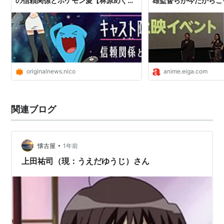
の信頼関係とポケモン愛【林原めぐみ
雄監督らが今だからこ
ちはやふる、ちはやふる2（村尾慎一）
×三木眞一郎×犬山イヌコ×うえだゆう
デ・ジ・キャラット(暴れん坊）
じ】
デトロイト・メタル・シティ（クラウザーII世）
テニスの王子様（芥川慈郎）
デュラララ！！（那須島隆志）
originalnews.nico
anime.eiga.com
天使な小生意気（安田太助）
天保異聞 妖奇士（雲七）
とっとこハム太郎（カメハムくん）
関連ブログ
ナースウィッチ小麦ちゃん マジカルて（ムギま
る）
ハーメルンのバイオリン弾き（ハーメル）
•
懐古屋
1年前
鋼の錬金術師（キンブリー）
上田祐司（現：うえだゆうじ）さん
鋼の錬金術師 FULLMETAL ALCHEMIST（ジャン・
ハボック）
爆裂天使（立場無恭平、予告ナレーション）
働きマン（小林明久）