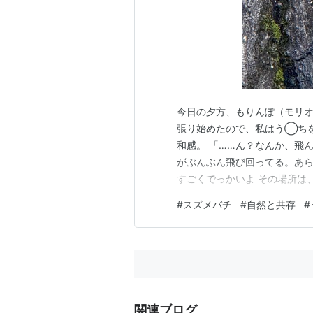
今日の夕方、もりんぽ（モリ
張り始めたので、私はう◯ち
和感。 「……ん？なんか、飛
がぶんぶん飛び回ってる。あら
すごくでっかいよ その場所は
と、即ダッシュもどきで近くの
#
スズメバチ
#
自然と共存
#
情を話し、撮った写真を見せる
るかもね」 とのこと。一緒に
関連ブログ