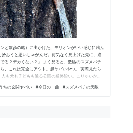
オンと散歩の略）に出かけた。モリオンがいい感じに踏ん
を拾おうと思いしゃがんだ。何気なく見上げた先に、違
んでる？デカくない？」 よく見ると、数匹のスズメバチ
ら、これは完全にアウト。超ヤバいやつ。 実際見たら
、人も犬も子どもも通る公園の通路沿い。こりゃいかん
管理棟へ。 「おっちゃん、スズメバチいるよー！」 事
うちの玄関ヤバい
#
今日の一曲
#
スズメバチの天敵
と、 「多分キイロスズメバチかな。上の方に巣作って
現場確認→駆除依頼まで、…