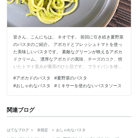
皆さん、こんにちは。 ネオです。 前回に引き続き夏野菜
のパスタのご紹介。 アボカドとフレッシュトマトを使っ
た美味しいパスタです。 素敵なグリーンが映えるアボカ
ドクリーム。 濃厚なアボカドの風味、チーズのコク、焼
いたトマト旨みが最高のひと品です。 フライパンを使わ
ずに材料をボウルで混ぜるだけなので簡単ですよ。 イタ
#
アボカドのパスタ
#
夏野菜のパスタ
リアンではアツアツでも冷たくもない状態を「ティエピ
#
おしゃれなパスタ
#
ミキサーを使わないパスタソース
ド」というそうです。メニューによってはティエピドの
「ぬるい状態」が美味しいそうです。 今回のアボカド
は、まさにティエピドで食すのが美味しいパスタだと思
関連ブログ
います。 【材料】2人前 ・アボカド 1個 ・ミニトマト
5〜8個 ＋飾り用に2個 ・…
はてなブログ
>
未指定
>
おしゃれなパスタ