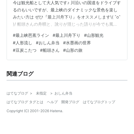
今は観光船として大人気です♪ 川沿いの国道をドライブす
るのもいいですが、最上峡のダイナミックな景色を楽し
みたい方は ぜひ『最上川舟下り』をオススメします\( ˆoˆ
)/ 船頭さんの舟唄と、訛りが混じった語りが今でも風景
と共に頭をよぎります！！！ 最上峡芭蕉ライン観光株式
#
最上峡芭蕉ライン
#
最上川舟下り
#
山形観光
会社 【乗船するまでのワクワク感】 【しゅっぱーつ\(
#
人形流し
#
おしん弁当
#
水墨画の世界
ˆoˆ )/】 【舟から見る幽玄な景色】 人形（ひとがた）流
#
豆炭こたつ
#
船頭さん
#
山形の旅
し 【最上川舟唄♪】 【最上川ライン下り旅動画🎥👀✨】
【乗船するまでのワクワク感】 前日までの降雪量が凄い
ことになっていた為、出航するのか不安でしたが…大丈
関連ブログ
夫と…
はてなブログ
>
未指定
>
おしん弁当
はてなブログ タグとは
ヘルプ
開発ブログ
はてなブログトップ
Copyright (C) 2001-
2026
Hatena.