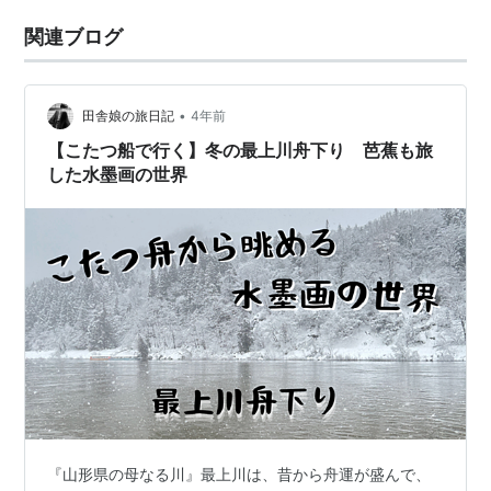
関連ブログ
•
田舎娘の旅日記
4年前
【こたつ船で行く】冬の最上川舟下り 芭蕉も旅
した水墨画の世界
『山形県の母なる川』最上川は、昔から舟運が盛んで、