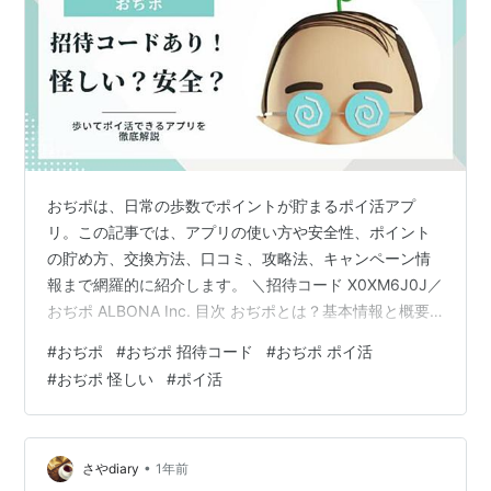
おぢポは、日常の歩数でポイントが貯まるポイ活アプ
リ。この記事では、アプリの使い方や安全性、ポイント
の貯め方、交換方法、口コミ、攻略法、キャンペーン情
報まで網羅的に紹介します。 ＼招待コード X0XM6J0J／
おぢポ ALBONA Inc. 目次 おぢポとは？基本情報と概要
Android版の対応状況 招待コードとその活用方法 ポイン
#
おぢポ
#
おぢポ 招待コード
#
おぢポ ポイ活
トサイト経由でインストール可能？ アプリの機能と特徴
#
おぢポ 怪しい
#
ポイ活
ポイントの貯め方と攻略法 ポイントの交換先とレート 安
全性と信頼性 ユーザーの口コミと評判 キャンペーン情報
とお得な活用法 どんな人におすすめ？ まとめ この記事
の著者 ポイ活ブロガー コタロウ TikTokラ…
•
さやdiary
1年前