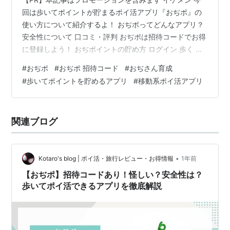
回は歩いてポイントが貯まるポイ活アプリ『おぢポ』の
使い方について紹介するよ！ おぢポってどんなアプリ？
安全性について 口コミ・評判 おぢポは招待コードでお得
に登録しよう！ おぢポイントの貯め方 ログイン 歩く 動
画をみる ゲーム アンケート おあそび いばしょ 友達招待
#
おぢポ
#
おぢポ 招待コード
#
おぢさん育成
ポイント交換について ポイント交換方法 ポイント交換が
#
歩いてポイントを貯めるアプリ
#
移動系ポイ活アプリ
できない おぢレベルの上げ方 まとめ ■ポイ活するならモ
ッピー■ ＼初心者はまずここから／ ■モッピーの特徴■
①累計会員数1,400万人以上！国内最大級のポイントサ
関連ブログ
イト！ ②東証プライム上場企業による運営＆プライバ
シ…
•
Kotaro's blog | ポイ活・旅行レビュー・お得情報
1年前
【おぢポ】招待コードあり！怪しい？安全性は？
歩いてポイ活できるアプリを徹底解説