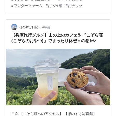
#
ワンダーファーム
#
おっ玉葱
#
おナッツ
•
ほのすけ日記
4年前
【兵庫旅行グルメ】山の上のカフェ☕️ 『こぞら荘
(こぞらのおやつ)』でまったり休憩☺️の巻✨✨
目次 【こぞら荘へのアクセス】 【ほのすけ写真館】