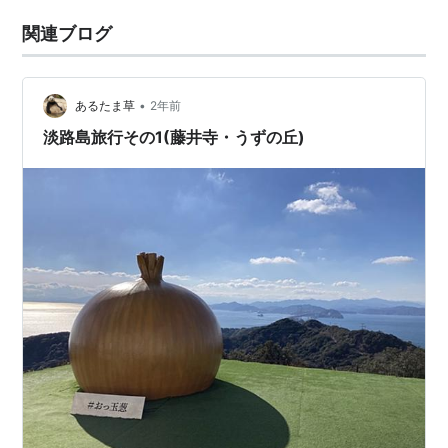
関連ブログ
•
あるたま草
2年前
淡路島旅行その1(藤井寺・うずの丘)