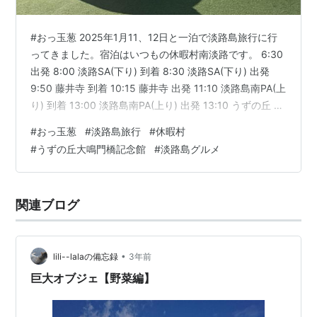
#おっ玉葱 2025年1月11、12日と一泊で淡路島旅行に行
ってきました。宿泊はいつもの休暇村南淡路です。 6:30
出発 8:00 淡路SA(下り) 到着 8:30 淡路SA(下り) 出発
9:50 藤井寺 到着 10:15 藤井寺 出発 11:10 淡路島南PA(上
り) 到着 13:00 淡路島南PA(上り) 出発 13:10 うずの丘 大
鳴門橋記念館 到着 14:20 うずの丘 大鳴門橋記念館 出発
#
おっ玉葱
#
淡路島旅行
#
休暇村
14:40 休暇村南淡路 到着 15:00 大浴場 17:00 夕食 19:00
#
うずの丘大鳴門橋記念館
#
淡路島グルメ
大浴場 20:00 部屋飲み 22:00 就寝 6:30 出発 5時半頃に
子供達を起こしてパンを食べさせて出…
関連ブログ
•
lili--lalaの備忘録
3年前
巨大オブジェ【野菜編】