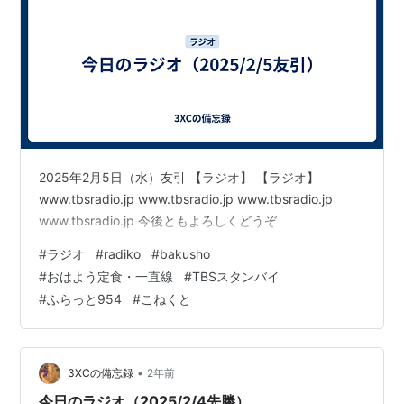
2025年2月5日（水）友引 【ラジオ】 【ラジオ】
www.tbsradio.jp www.tbsradio.jp www.tbsradio.jp
www.tbsradio.jp 今後ともよろしくどうぞ
#
ラジオ
#
radiko
#
bakusho
#
おはよう定食・一直線
#
TBSスタンバイ
#
ふらっと954
#
こねくと
•
3XCの備忘録
2年前
今日のラジオ（2025/2/4先勝）