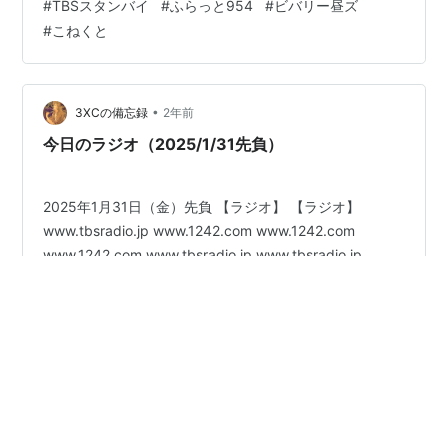
#
TBSスタンバイ
#
ふらっと954
#
ビバリー昼ズ
#
こねくと
•
3XCの備忘録
2年前
今日のラジオ（2025/1/31先負）
2025年1月31日（金）先負 【ラジオ】 【ラジオ】
www.tbsradio.jp www.1242.com www.1242.com
www.1242.com www.tbsradio.jp www.tbsradio.jp
www.tbsradio.jp 今後ともよろしくどうぞ
#
ラジオ
#
radiko
#
おはよう定食・一直線
#
一之輔ハッピー
#
ビバリー昼ズ
#
中川家ラジオショー
#
えんがわ
#
guchi954
#
伯山ラジオ