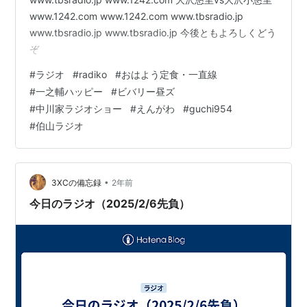
www.1242.com www.1242.com www.tbsradio.jp
www.tbsradio.jp www.tbsradio.jp 今後ともよろしくどう
ぞ
#
ラジオ
#
radiko
#
おはよう定食・一直線
#
一之輔ハッピー
#
ビバリー昼ズ
#
中川家ラジオショー
#
えんがわ
#
guchi954
#
伯山ラジオ
•
3XCの備忘録
2年前
今日のラジオ（2025/2/6先負）