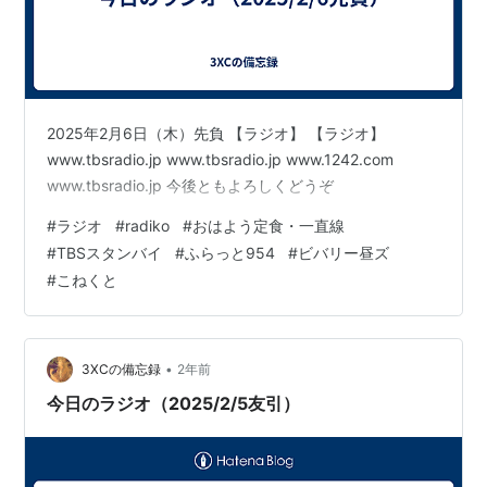
2025年2月6日（木）先負 【ラジオ】 【ラジオ】
www.tbsradio.jp www.tbsradio.jp www.1242.com
www.tbsradio.jp 今後ともよろしくどうぞ
#
ラジオ
#
radiko
#
おはよう定食・一直線
#
TBSスタンバイ
#
ふらっと954
#
ビバリー昼ズ
#
こねくと
•
3XCの備忘録
2年前
今日のラジオ（2025/2/5友引）