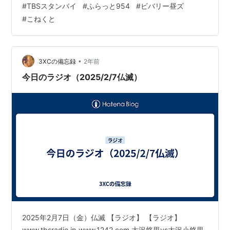
#
TBSスタンバイ
#
ふらっと954
#
ビバリー昼ズ
#
こねくと
•
3XCの備忘録
2年前
今日のラジオ（2025/2/7仏滅）
2025年2月7日（金）仏滅 【ラジオ】 【ラジオ】
www.tbsradio.jp www.1242.com 大沢悠里vs大沢小悠里