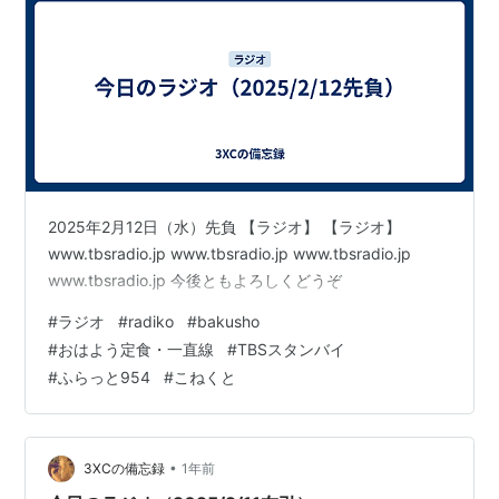
2025年2月12日（水）先負 【ラジオ】 【ラジオ】
www.tbsradio.jp www.tbsradio.jp www.tbsradio.jp
www.tbsradio.jp 今後ともよろしくどうぞ
#
ラジオ
#
radiko
#
bakusho
#
おはよう定食・一直線
#
TBSスタンバイ
#
ふらっと954
#
こねくと
•
3XCの備忘録
1年前