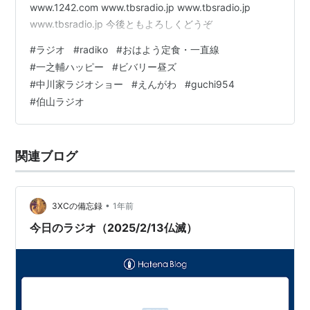
www.1242.com www.tbsradio.jp www.tbsradio.jp
www.tbsradio.jp 今後ともよろしくどうぞ
#
ラジオ
#
radiko
#
おはよう定食・一直線
#
一之輔ハッピー
#
ビバリー昼ズ
#
中川家ラジオショー
#
えんがわ
#
guchi954
#
伯山ラジオ
関連ブログ
•
3XCの備忘録
1年前
今日のラジオ（2025/2/13仏滅）