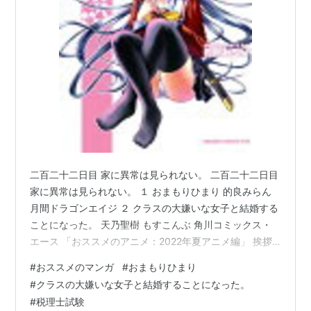
加耶：本多真梨子
沙砂：仁後真耶子
明夏羽：たかはし智秋
URL
http://newtype.kadocomic.jp/omahima/
http://www.fujimishobo.co.jp/sp/omamori/
おまもりひまり
(
マンガ
)
【
おまもりひまり
】
二百二十二日目 家に異常は見られない。 二百二十二日目
リスト::漫画作品タイトル
家に異常は見られない。 １ おまもりひまり 的良みらん
月間ドラゴンエイジ ２ クラスの大嫌いな女子と結婚する
「月刊ドラゴンエイジ」（富士見書房）で連載中のマン
ことになった。 天乃聖樹 もすこんぶ 角川コミックス・
ガ。
エース 「おススメのアニメ：2022年夏アニメ編」 挨拶
成年漫画誌で長年活動してきた的良みらん氏初の一般向
作品紹介「マンガ」 終わりに 次回予告 TSUKASAです。
#
おススメのマンガ
#
おまもりひまり
け連載作品。
TSUTAYAではありません。 後、10日。 税理士試験。 頑
#
クラスの大嫌いな女子と結婚することになった。
張ります。 今回はおススメのマンガを2作品紹介しま
現在単行本は6巻まで発売中。
#
税理士試験
す。 １ おまもりひまり 的良みらん 月間ドラゴンエイジ