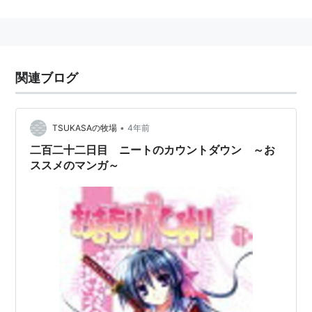
監督：ウシロシンジ
シリーズ構成：長谷川勝己
キャラクターデザイン：磯野智
関連ブログ
制作：ゼクシズ
キャスト
•
TSUKASAの牧場
4年前
緋鞠（ひまり）：小清水亜美
二百二十二日目 ニートのカウントダウン ～お
天河優人：平川大輔
ススメのマンガ～
九崎凛子：野水伊織
静水久：真堂圭
リズリット・L・チェルシー：大亀あすか
神宮寺くえす：松岡由貴
柾木泰三：鈴木達央
いいんちょ：嶋村侑
如月冴：根谷美智子