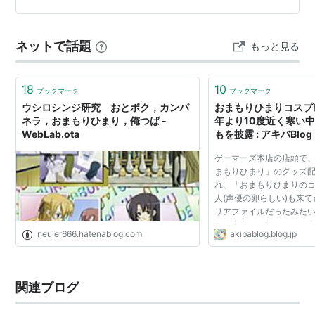
エッな描写に目がいきがちですが、ストーリ、物語の設
書影
定、主人公の戦う理由等々見所が沢山あるので…
ネットで話題
もっと見る
18
10
ブックマーク
ブックマーク
ウシロシンジ研究 おとボク，カンパ
おまもりひまりコスプ
ネラ，おまもりひまり，俺つば -
年より10度近く寒い
WebLab.ota
もを披露 : アキバBlog
おまもりひまり 2 (角川コミックス ドラゴンJr. 101-2)
ゲーマーズ本店の店頭で、
まもりひまり」のグッズ
れ、「おまもりひまりのコ
人(声優の卵らしい)も来
リアファイルだったみた
終了直前には集まってた
neuler666.hatenablog.com
akibablog.blog.jp
り10度近く寒い中、集ま
ももを披露してた。
関連ブログ