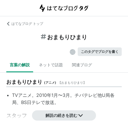
はてなブログ トップ
おまもりひまり
このタグでブログを書く
言葉の解説
ネットで話題
関連ブログ
おまもりひまり
(
アニメ
)
【
おまもりひまり
】
TVアニメ。2010年1月〜3月。チバテレビ他U局各
局、BS日テレで放送。
スタッフ
解説の続きを読む
原作：的良みらん