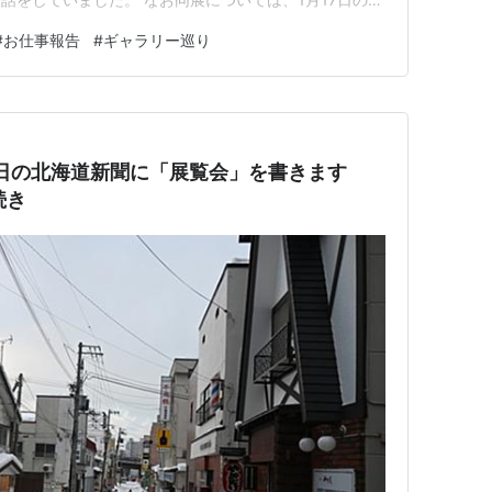
「展覧会」欄に紹介記事を書きました。ウェブでも読めま
#
お仕事報告
#
ギャラリー巡り
.co.jp この日は車で家と同館を往復しただけでした。 13日。
0日の北海道新聞に「展覧会」を書きます
続き