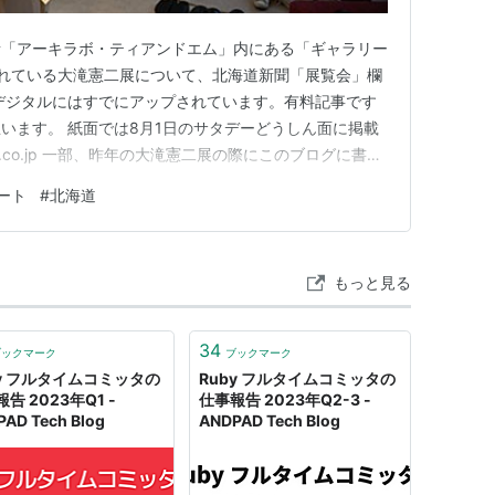
所「アーキラボ・ティアンドエム」内にある「ギャラリー
れている大滝憲二展について、北海道新聞「展覧会」欄
デジタルにはすでにアップされています。有料記事です
います。 紙面では8月1日のサタデーどうしん面に掲載
-np.co.jp 一部、昨年の大滝憲二展の際にこのブログに書い
 h-art.hatenablog.com 2026年7月24日
ート
#
北海道
)、2日(日)午前11時～午後6時 ギャラリー時々…
もっと見る
34
ブックマーク
ブックマーク
by フルタイムコミッタの
Ruby フルタイムコミッタの
告 2023年Q1 -
仕事報告 2023年Q2-3 -
AD Tech Blog
ANDPAD Tech Blog