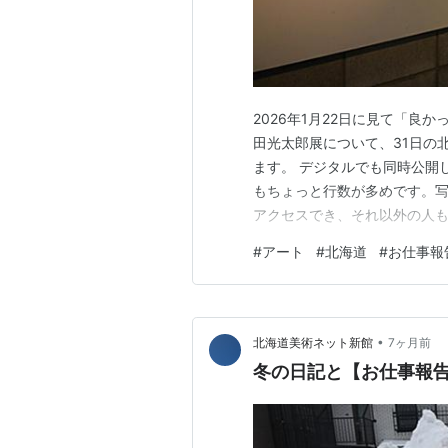
2026年1月22日に見て「良
田光太郎展について、31日の
ます。 デジタルでも同時公開
もちょっと行数が多めです。
アクセスでき、それ以外の人も
展覧会、美術展、画集、写真
#
アート
#
北海道
#
お仕事報
•
北海道美術ネット新館
7ヶ月前
冬の日記と【お仕事報