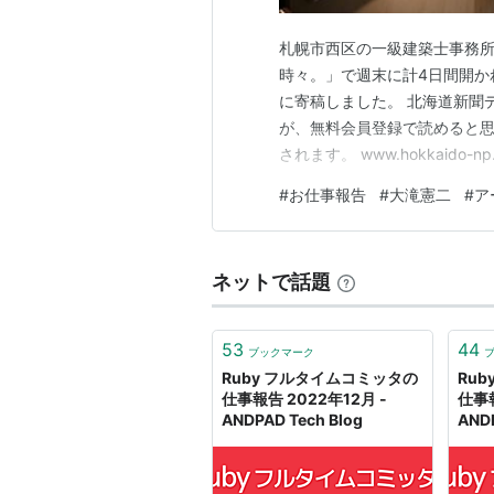
札幌市西区の一級建築士事務
時々。」で週末に計4日間開か
に寄稿しました。 北海道新聞
が、無料会員登録で読めると思
されます。 www.hokkaido
た内容と重複しますが、ご了承ください。
#
お仕事報告
#
大滝憲二
#
ア
(金)、25日(土)、8月1日(土
ネットで話題
53
44
ブックマーク
Ruby フルタイムコミッタの
Ru
仕事報告 2022年12月 -
仕事報
ANDPAD Tech Blog
ANDP