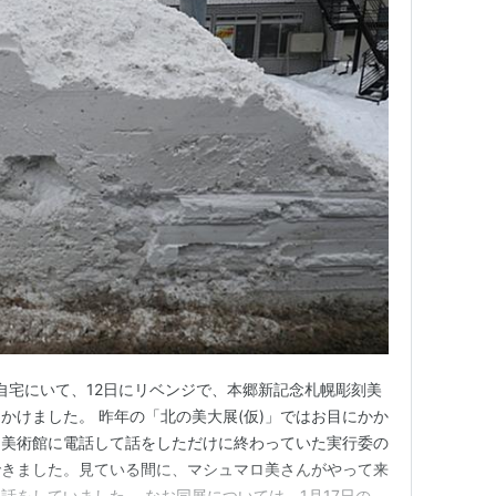
は自宅にいて、12日にリベンジで、本郷新記念札幌彫刻美
かけました。 昨年の「北の美大展(仮)」ではお目にかか
同美術館に電話して話をしただけに終わっていた実行委の
できました。見ている間に、マシュマロ美さんがやって来
話をしていました。 なお同展については、1月17日の北