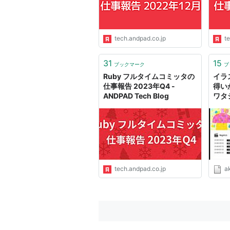
tech.andpad.co.jp
t
31
15
ブックマーク
ブ
Ruby フルタイムコミッタの
イラ
仕事報告 2023年Q4 -
得い
ANDPAD Tech Blog
ワタ
tech.andpad.co.jp
ak