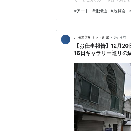
海道新聞サタデーどうしん面
#
アート
#
北海道
#
展覧会
す。 www.hokkaido-np
近所に買い物に行…
•
北海道美術ネット新館
8ヶ月前
【お仕事報告】12月2
16日ギャラリー巡りの