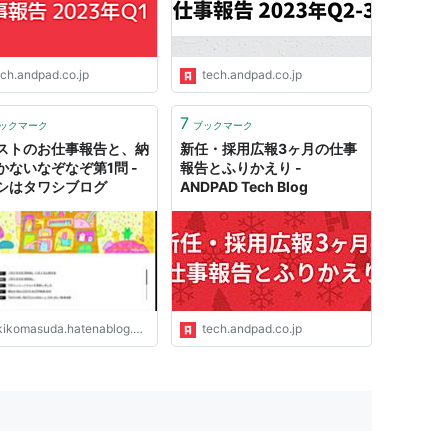
ech.andpad.co.jp
tech.andpad.co.jp
7
ックマーク
ブックマーク
ストのお仕事報告と、納
新任・採用広報3ヶ月の仕事
かないなぞなぞ第1問 -
報告とふりかえり -
シはタワシブログ
ANDPAD Tech Blog
ikomasuda.hatenablog.com
tech.andpad.co.jp