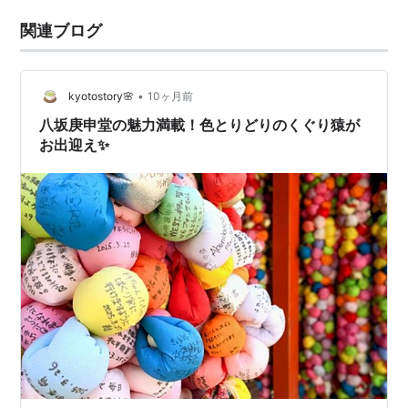
関連ブログ
•
kyotostory🌸
10ヶ月前
八坂庚申堂の魅力満載！色とりどりのくぐり猿が
お出迎え✨