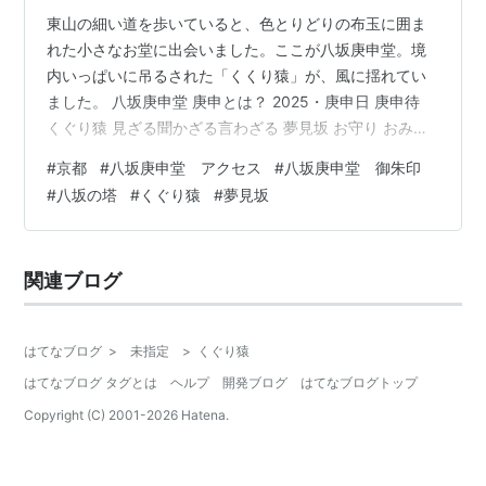
東山の細い道を歩いていると、色とりどりの布玉に囲ま
れた小さなお堂に出会いました。ここが八坂庚申堂。境
内いっぱいに吊るされた「くくり猿」が、風に揺れてい
ました。 八坂庚申堂 庚申とは？ 2025・庚申日 庚申待
くぐり猿 見ざる聞かざる言わざる 夢見坂 お守り おみく
じ 御朱印 祇園祭・浄蔵貴所 まとめ ホームページ アクセ
#
京都
#
八坂庚申堂 アクセス
#
八坂庚申堂 御朱印
ス 【番外編①】八坂の塔（法観寺） 【番外編②】京八
#
八坂の塔
#
くぐり猿
#
夢見坂
坂プリン 八坂庚申堂 大黒山金剛寺庚申堂（八坂庚申堂）
✅大阪四天王寺庚申堂、東京入谷庚申堂（現存せず？）
と並び日本三庚申の一つ 🔹開基：浄蔵貴所（じょうぞう
関連ブログ
きしょ） 🔹ご本尊：青面金剛（元々は秦氏の守り本尊）
🔹ご利益：病…
はてなブログ
>
未指定
>
くぐり猿
はてなブログ タグとは
ヘルプ
開発ブログ
はてなブログトップ
Copyright (C) 2001-
2026
Hatena.