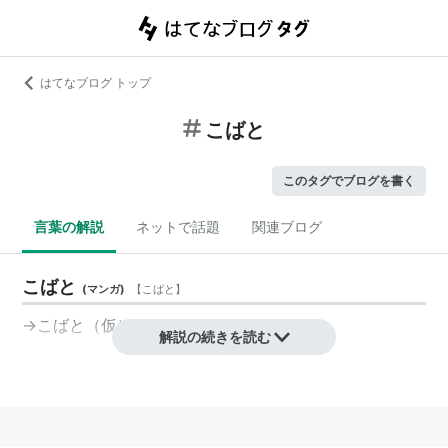
はてなブログ トップ
こばと
このタグでブログを書く
言葉の解説
ネットで話題
関連ブログ
こばと
(
マンガ
)
【
こばと
】
→こばと（仮）
解説の続きを読む