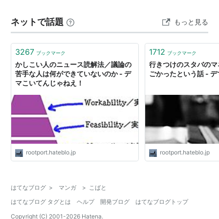
ネットで話題
もっと見る
3267
1712
ブックマーク
ブックマーク
かしこい人のニュース読解法／議論の
行きつけのスタバのマ
苦手な人は何ができていないのか - デ
ごかったという話 - 
マこいてんじゃねえ！
rootport.hateblo.jp
rootport.hateblo.jp
はてなブログ
>
マンガ
>
こばと
はてなブログ タグとは
ヘルプ
開発ブログ
はてなブログトップ
Copyright (C) 2001-
2026
Hatena.