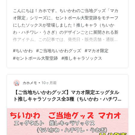
こんにちは！カホです。ちいかわのご当地グッズ「マカ
オ限定」シリーズに、セントポール大聖堂跡をモチーフ
にしたソックスが登場しました！推しキャラ（ちいか
わ・ハチワレ・うさぎ）のデザインごとに展開される新
作アイテム。この記事では、発売日・販売店舗・通販情
報を詳しくご紹介しますね！ マカオ限定セントポール大
#
ちいかわ
#
ご当地ちいかわグッズ
#
マカオ限定
聖堂跡推しキャラソックスとは？ 【ラインナップ】 【発
#
セントポール大聖堂跡
#
推しキャラソックス
売日】 どこで売ってる？販売店舗一覧 通販は？オンライ
ン販売・在庫状況 まとめ ちいかわの最新情報はこちら
マカオ限定セントポール大聖堂跡推しキャラソックスと
は？ 今回のソックスは、セントポール大聖堂跡に観光に
•
カホメモ
10ヶ月前
来たちいかわたちの姿が描かれています…
【ご当地ちいかわグッズ】マカオ限定エッグタル
ト推しキャラソックス全3種（ちいかわ・ハチワ
レ・うさぎ）｜発売日・取扱店舗・通販情報まと
め