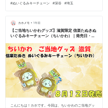
#
ぬいぐるみキーチェーン
#
深谷
#
埼玉
い＞ ご当地ちいかわグッズ カテゴリーの記事一覧 - カホ
メモ 埼玉限定「深谷ねぎぬいぐるみキーチェーン（うさ
ぎ）」とは？ 【販売開始日】 【ラインナップ】 取扱い
開始日時・店舗 通販で購入できる？ 関連リンク：埼玉の
•
カホメモ
1年前
ご当地ちいかわグッズ …
【ご当地ちいかわグッズ】滋賀限定 信楽たぬきぬ
いぐるみキーチェーン（ちいかわ）｜発売日・取
扱店舗・通販情報まとめ
こんにちは！カホです。今回は、ちいかわのご当地グッ