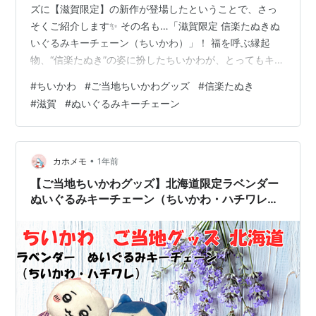
ズに【滋賀限定】の新作が登場したということで、さっ
そくご紹介します✨ その名も…「滋賀限定 信楽たぬきぬ
いぐるみキーチェーン（ちいかわ）」！ 福を呼ぶ縁起
物、“信楽たぬき”の姿に扮したちいかわが、とってもキュ
ートなご当地アイテムに♡この記事では、発売日・本商
#
ちいかわ
#
ご当地ちいかわグッズ
#
信楽たぬき
品の取扱い店舗・通販情報をわかりやすくまとめてご紹
#
滋賀
#
ぬいぐるみキーチェーン
介しますね！ ＜あわせて読みたい＞ ご当地ちいかわグッ
ズ記事一覧 滋賀限定「信楽たぬきぬいぐるみキーチェー
ン（ちいかわ）」とは？ 【販売開始日】 【ラインナッ
プ】 取扱い店舗 通販で買える？ 関連リンク：滋賀のご
•
カホメモ
1年前
当地ちいかわグッズ まとめ：信…
【ご当地ちいかわグッズ】北海道限定ラベンダー
ぬいぐるみキーチェーン（ちいかわ・ハチワレ）
｜発売日・取扱店舗・通販情報まとめ