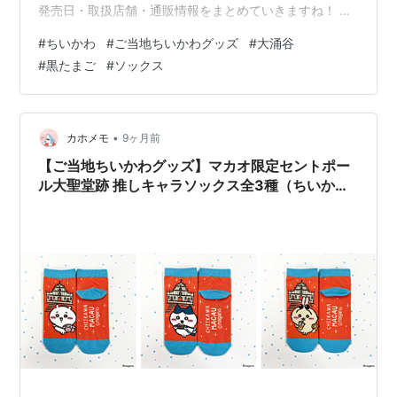
発売日・取扱店舗・通販情報をまとめていきますね！ 大
涌谷限定 黒たまご 推しキャラソックスとは？ 黒たまご
#
ちいかわ
#
ご当地ちいかわグッズ
#
大涌谷
から顔を出す「プルッ」、「ツヤッ」な3人がむちゃかわ
#
黒たまご
#
ソックス
なソックスです。 【ラインナップ】・ちいかわ ・ハチワ
レ ・うさぎ 発売日 2025年11月11日〜順次発売 どこで売
ってる？取扱店舗一覧｜大涌谷限定ソックス ・大涌谷く
ろたまご館https://owakudani.com（ソックス：ちいか…
•
カホメモ
9ヶ月前
【ご当地ちいかわグッズ】マカオ限定セントポー
ル大聖堂跡 推しキャラソックス全3種（ちいか
わ・ハチワレ・うさぎ）｜発売日・取扱店舗・通
販情報まとめ