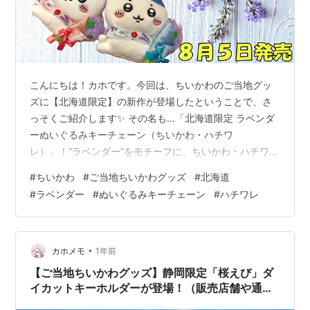
こんにちは！カホです。今回は、ちいかわのご当地グッ
ズに【北海道限定】の新作が登場したということで、さ
っそくご紹介します✨ その名も…「北海道限定 ラベンダ
ーぬいぐるみキーチェーン（ちいかわ・ハチワ
レ）」！“ラベンダー”をモチーフに、ちいかわ・ハチワレ
が可愛くデザインされた特別仕様♡旅行のお土産やコレ
#
ちいかわ
#
ご当地ちいかわグッズ
#
北海道
クションにもぴったりなアイテムです。 この記事では、
#
ラベンダー
#
ぬいぐるみキーチェーン
#
ハチワレ
発売日・本商品の取扱い店舗・通販情報をわかりやすく
まとめてご紹介しますね。 北海道限定「ラベンダーぬい
ぐるみキーチェーン（ちいかわ・ハチワレ）」とは？
【販売開始日】 【ラインナップ】 北海道限定「ラベンダ
•
カホメモ
1年前
ーぬいぐるみキーチェーン（ちいかわ・ハチワ…
【ご当地ちいかわグッズ】静岡限定「桜えび」ダ
イカットキーホルダーが登場！（販売店舗や通販
情報まとめ）