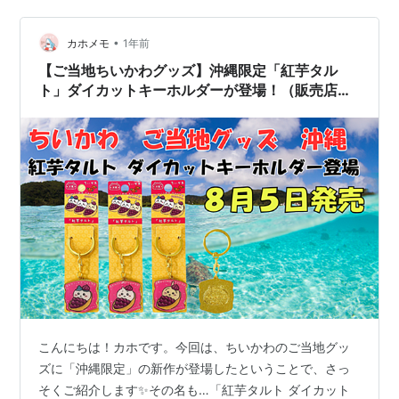
ッズは通販でも買える？ ＜ご当地ちいかわグッズの通販
（大手ECサイト）はこちらから＞ まとめ：静岡旅行のお
•
カホメモ
1年前
みやげにもぴったりな春色キ…
【ご当地ちいかわグッズ】沖縄限定「紅芋タル
ト」ダイカットキーホルダーが登場！（販売店舗
や通販情報まとめ）
こんにちは！カホです。今回は、ちいかわのご当地グッ
ズに「沖縄限定」の新作が登場したということで、さっ
そくご紹介します✨その名も…「紅芋タルト ダイカット