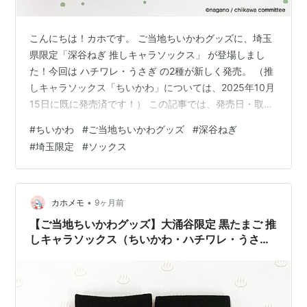
こんにちは！カホです。 ご当地ちいかわグッズに、埼玉
県限定「深谷ねぎ 推しキャラソックス」 が登場しまし
た！今回は ハチワレ・うさぎ の2種が新しく発売。 （推
しキャラソックス「ちいかわ」については、2025年10月
15日に既に発売済です！） この記事では、発売日・取扱
店舗・通販情報をまとめていきますね！ 深谷ねぎ 推しキ
#
ちいかわ
#
ご当地ちいかわグッズ
#
深谷ねぎ
ャラソックスとは？ 深谷名物「深谷ねぎ」と、ハチワ
#
埼玉限定
#
ソックス
レ・うさぎがそれぞれデザインされたご当地アイテム。
深谷ねぎを抱えた姿がポイントで、お土産にも普段履き
にもぴったりです。 【ラインナップ】 ・ハチワレ ・う
さぎ ※ちいかわ（10月発売済）記事はこちら 発売日
•
カホメモ
9ヶ月前
2025年11月1…
【ご当地ちいかわグッズ】大涌谷限定 黒たまご 推
しキャラソックス（ちいかわ・ハチワレ・うさ
ぎ）｜発売日・取扱店舗・通販情報まとめ