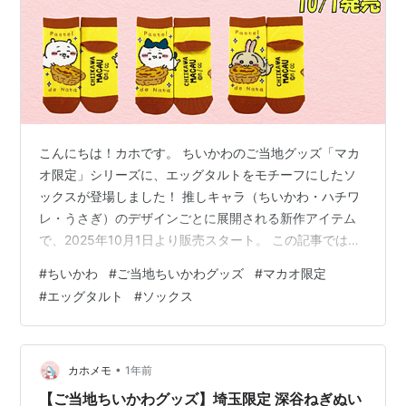
こんにちは！カホです。 ちいかわのご当地グッズ「マカ
オ限定」シリーズに、エッグタルトをモチーフにしたソ
ックスが登場しました！ 推しキャラ（ちいかわ・ハチワ
レ・うさぎ）のデザインごとに展開される新作アイテム
で、2025年10月1日より販売スタート。 この記事では、
発売日・販売店舗・通販情報を詳しくご紹介しますね！
#
ちいかわ
#
ご当地ちいかわグッズ
#
マカオ限定
マカオ限定 エッグタルト 推しキャラソックスとは？
#
エッグタルト
#
ソックス
【ラインナップ】 発売日 取扱店舗 通販で買える？ まと
め マカオ限定 エッグタルト 推しキャラソックスとは？
今回のソックスは、エッグタルトをテーマにした可愛い
デザイン🍳背景はエッグタルトを思わせるあたたかいイ
•
カホメモ
1年前
エローで、見ているだけ…
【ご当地ちいかわグッズ】埼玉限定 深谷ねぎぬい