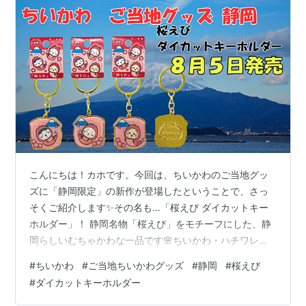
こんにちは！カホです。今回は、ちいかわのご当地グッ
ズに「静岡限定」の新作が登場したということで、さっ
そくご紹介します✨その名も…「桜えび ダイカットキー
ホルダー」！ 静岡名物「桜えび」をモチーフにした、静
岡らしいむちゃかわな一品です🌸ちいかわ・ハチワレ・
うさぎの3人がそれぞれ桜えびに扮して登場しています🦐
#
ちいかわ
#
ご当地ちいかわグッズ
#
静岡
#
桜えび
◯ 静岡限定「桜えび」ダイカットキーホルダーとは？
#
ダイカットキーホルダー
【ラインナップ（全3種）】 ◯ 販売開始日と取扱店舗
は？ 【販売開始日】 【取扱店舗】 ◯ ご当地ちいかわグ