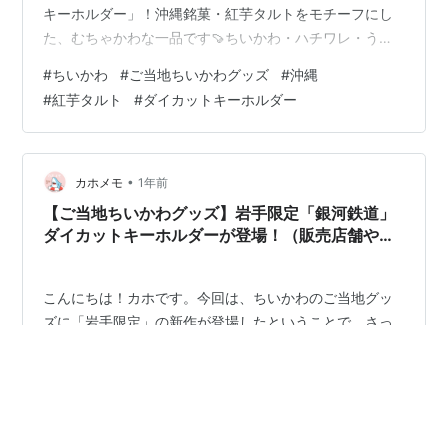
キーホルダー」！沖縄銘菓・紅芋タルトをモチーフにし
た、むちゃかわな一品です🍠ちいかわ・ハチワレ・うさ
ぎがそれぞれ紅芋タルトに変身したむちゃかわデザイン
#
ちいかわ
#
ご当地ちいかわグッズ
#
沖縄
です！ ＜ちいかわご当地グッズ一覧はこちら＞ ◯ 沖縄
#
紅芋タルト
#
ダイカットキーホルダー
限定「紅芋タルト」ダイカットキーホルダーとは？ 今回
登場したのは、沖縄県を代表するスイーツ「紅芋タル
ト」とコラボしたご当地ちいかわグッズ。 裏面は金ラメ
入りの「OKINAWA」ロゴデザイン✨ 【ラインナップ（全
•
カホメモ
1年前
3種）】 ・ちいかわ ・ハチワレ …
【ご当地ちいかわグッズ】岩手限定「銀河鉄道」
ダイカットキーホルダーが登場！（販売店舗や通
販情報まとめ）