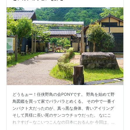
どうもぉー！任侠野鳥の会PONYです。 野鳥を始めて野
鳥図鑑を買って家でパラパラとめくる。 その中で一番イ
ンパクト大だったのが、真っ黒な身体、青いアイリング
そして異様に長い尾のサンコウチョウだった。 なにこ
れ？すげ～なこいつこんなの日本におるんか 今回は、サ
ンコウチョウメインであわよくばカワセミ御三家の中で