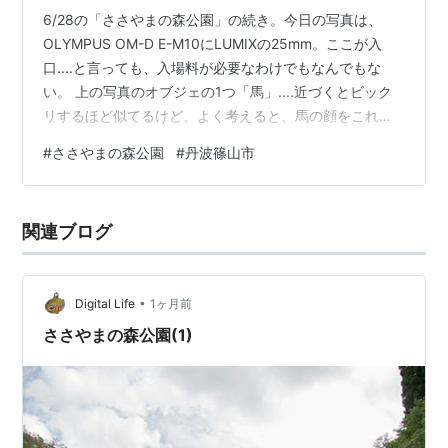
6/28の「ささやまの森公園」の続き。今日の写真は、
OLYMPUS OM-D E-M10にLUMIXの25mm。ここが入
口....と言っても、入場料が必要なわけでもなんでもな
い。 上の写真のオブジェの1つ「馬」....近づくとビック
リするほど似てるけど、よく考えると、馬の顔をこれほ
ど近くで見たことが無い。(笑) こちらは写真じゃ何だか
#
ささやまの森公園
#
丹波篠山市
わからないだろうけど「黒龍」....これまたビックリする
ほどそれらしく見えるけど、こちらは遠目にすら本物を
見たことが無い。 こちらはオブジェじゃなく、キコキコ
関連ブログ
するとホントに水が出てきた。 見たままの水車.... マムシ
グサかな?? ツヤツヤで綺麗だったんで....…
•
Digital Life
1ヶ月前
ささやまの森公園(1)