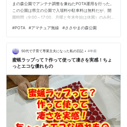
まの森公園でアンテナ調整を兼ねたPOTA運用を行った。
この公園は県立の公園で入場料や駐車料は無料だが、開
園時間（9:00～17:00、月曜と年末年始は休園）のみ利
用可能とのこと。公園区域に入った最初の駐車場に車を
#
POTA
#
アマチュア無線
#
ささやまの森公園
おき設営をする。アンテナはHF40CLをマグネット基台
で車の屋根に乗せた。7MhzでSWRを測定すると大分上の
ほうにずれているようだ。何度も基台から外してエレメ
•
ントを調整し何とか7.020Mhz付近でSWRが1.2位まで落
50代で子育て専業主夫になった私の日記
4年前
ちた。 リグはIC-705の10W運用。POT…
蜜蝋ラップって？作って使って凄さを実感！ちょ
っとエコな優れもの