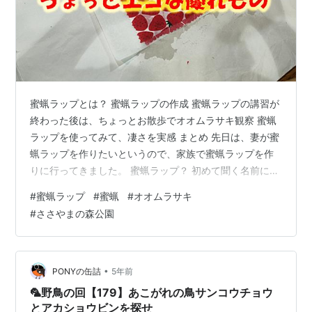
蜜蝋ラップとは？ 蜜蝋ラップの作成 蜜蝋ラップの講習が
終わった後は、ちょっとお散歩でオオムラサキ観察 蜜蝋
ラップを使ってみて、凄さを実感 まとめ 先日は、妻が蜜
蝋ラップを作りたいというので、家族で蜜蝋ラップを作
りに行ってきました。 蜜蝋ラップ？ 初めて聞く名前に、
私は、妻に”蜜蝋ラップって何？”と思わず聞いたんです。
#
蜜蝋ラップ
#
蜜蝋
#
オオムラサキ
妻の話では、蜜蝋ラップは、用途は、サランラップと同
#
ささやまの森公園
じラップだとか。 そう聞いてもちょっとイメージがわか
ないまま、蜜蝋ラップの作り方を教えてくれる講習会に
出かけました。 実際に作ってみて、できた蜜蝋ラップを
自宅で使ってみてびっくり。 以外に、優れものだったの
•
PONYの缶詰
5年前
で今回記事にしようと思い…
🦜野鳥の回【179】あこがれの鳥サンコウチョウ
とアカショウビンを探せ