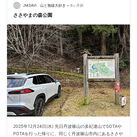
•
まで歩いてみた。 この池(?)の周りの木には、モリアオガ
JM3AVI 山と無線大好き
8ヶ月前
エルの卵塊（泡巣）がぶら下がっているのをよく見かけ
ささやまの森公園
る。昨日もぶら下がってた…
2025年12月24日(水) 先日丹波篠山の多紀連山でSOTAや
POTAを行った帰りに、同じく丹波篠山市内にあるささや