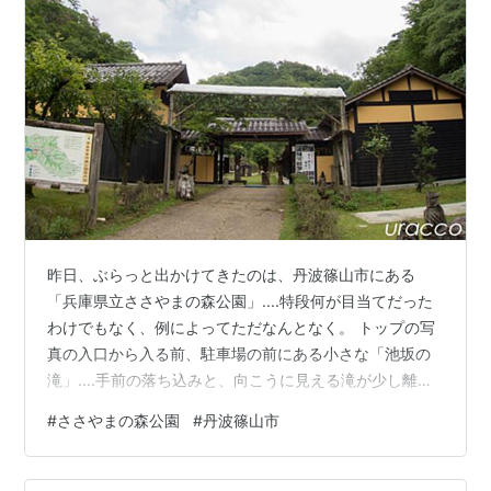
昨日、ぶらっと出かけてきたのは、丹波篠山市にある
「兵庫県立ささやまの森公園」....特段何が目当てだった
わけでもなく、例によってただなんとなく。 トップの写
真の入口から入る前、駐車場の前にある小さな「池坂の
滝」....手前の落ち込みと、向こうに見える滝が少し離れ
てるんで、どうにも両方を上手く撮れず。前日の雨で、
#
ささやまの森公園
#
丹波篠山市
これでも水量が多い方なのかも!? 見ての通り曇ってて日
差しもそれほど感じないし、イヤになるほど暑くもな
く....さすがに雨も降らないだろうと、ぶらぶらと奥の方