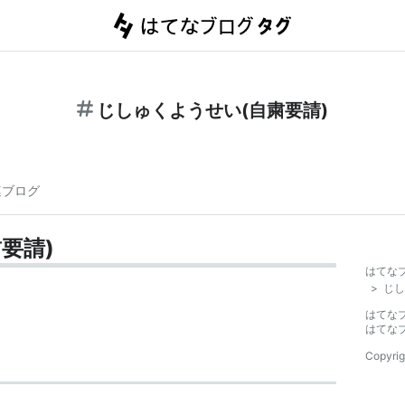
じしゅくようせい(自粛要請)
連ブログ
要請)
はてな
>
じし
はてな
はてな
Copyrig