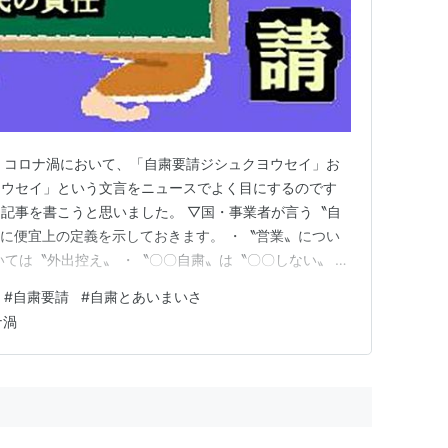
年以降、コロナ渦において、「自粛要請ジシュクヨウセイ」お
ヨウセイ」という文言をニュースでよく目にするのです
記事を書こうと思いました。 ▽国・事業者が言う〝自
めに便宜上の定義を示しておきます。 ・〝営業〟につい
いては〝外出控え〟 ・〝〇〇自粛〟は〝〇〇しない〟 ※
本的にこのように使っていると考えられます。また、地
#
自粛要請
#
自粛とあいまいさ
びかけるときも、同じような使われ方です。 ▼違和感
ナ渦
自粛ジシュク」の意…