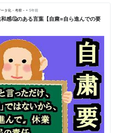
•
・データ化・考察 -
5年前
和感🤔のある言葉【自粛=自ら進んでの要