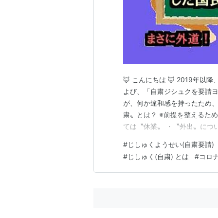
🦊 こんにちは 🦊 2019
よび、「自粛ジシュクを要請
が、何か違和感を持ったため、
粛〟とは？ ※前提を整えるた
ては〝休業〟 ・〝外出〟につ
ニュースなどを見る限り、基
#
じしゅくようせい(自粛要請)
域・団体が市民に〝自粛〟を呼
#
じしゅく(自粛) とは
#
コロ
の正体「自粛要請」 まず、「