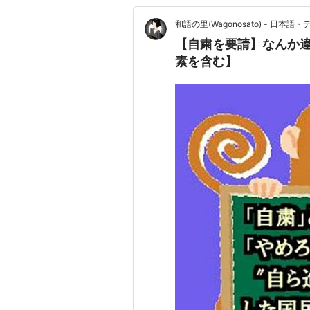
和語の里(Wagonosato) - 日本語
【自粛を要請】なんか違
素を含む】