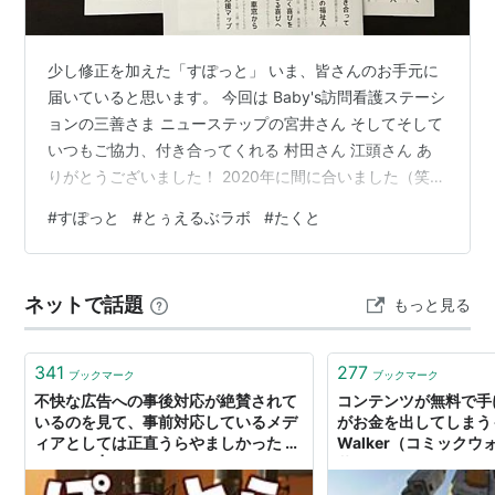
少し修正を加えた「すぽっと」 いま、皆さんのお手元に
届いていると思います。 今回は Baby's訪問看護ステーシ
ョンの三善さま ニューステップの宮井さん そしてそして
いつもご協力、付き合ってくれる 村田さん 江頭さん あ
りがとうございました！ 2020年に間に合いました（笑）
次はNo.5 がんばれ自分 継続は力なり
#
すぽっと
#
とぅえるぶラボ
#
たくと
ネットで話題
もっと見る
341
277
ブックマーク
ブックマーク
不快な広告への事後対応が絶賛されて
コンテンツが無料で手
いるのを見て、事前対応しているメデ
がお金を出してしまうも
ィアとしては正直うらやましかった #
Walker（コミック
ぽっとら | HON[.]jp News Blog
革命〜 - まんとるぽっ