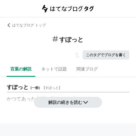
はてなブログ トップ
すぽっと
このタグでブログを書く
言葉の解説
ネットで話題
関連ブログ
すぽっと
(
一般
)
【
すぽっと
】
かつてあった女性お笑いコンビ。
解説の続きを読む