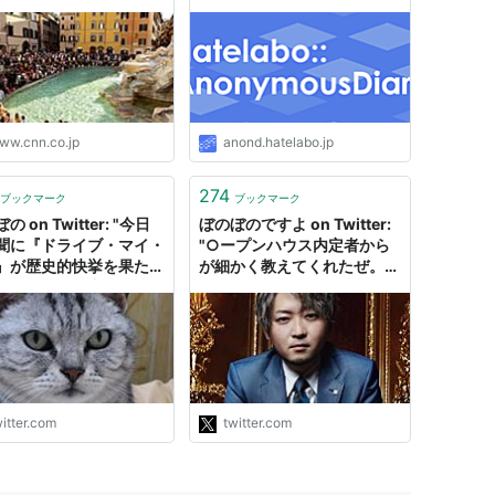
ww.cnn.co.jp
anond.hatelabo.jp
274
ブックマーク
ブックマーク
の on Twitter: "今日
ぼのぼのですよ on Twitter:
聞に『ドライブ・マイ・
"○ープンハウス内定者から
』が歴史的快挙を果たし
が細かく教えてくれたぜ。
景がいろいろ書かれてい
もう色々とヤバイけど。一人
、濱口竜介自身のインタ
暮らししなかったら内定取り
ーまで含め、皆が忘れて
消しってどーゆーこと？しか
重大な要素が１つある。
も自腹で。 家族と離して思
はあの作品が「チェーホ
考能力無くさせて、周りから
『ワーニャおじさん』を
茶々が入らないようにするん
スにした作品」…
だな。 不動産屋のクロ…
itter.com
twitter.com
s://t.co/14Zg71MhLF"
https://t.co/lToOdSh1jV"