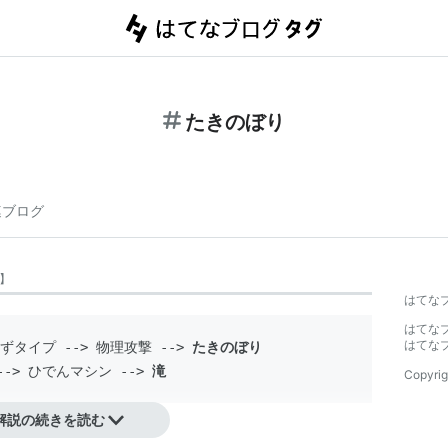
たきのぼり
連ブログ
】
はてな
はてな
はてな
みずタイプ --> 物理攻撃 --> 
たきのぼり
--> ひでんマシン --> 
滝
Copyrig
解説の続きを読む
登場するわざの1つ。