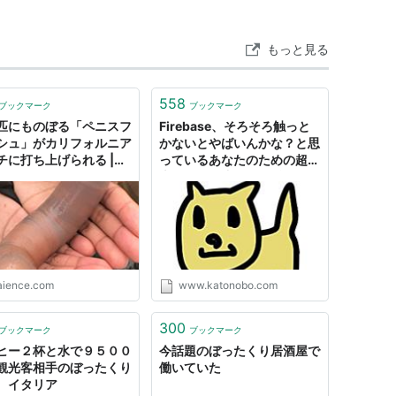
もっと見る
558
1体
ブックマーク
ブックマーク
匹にものぼる「ペニスフ
Firebase、そろそろ触っと
シュ」がカリフォルニア
かないとやばいんかな？と思
チに打ち上げられる |
っているあなたのための超基
りできる
ENCE バイエンス
本Firebase入門の勉強に役
立つサイトまとめ - かとのぼ
る
のマイコード・マイライフ
り、フィールドの滝を上り下りできるようになっ
aience.com
www.katonobo.com
で物理技となり、特殊技の「なみのり」と差別化さ
300
効果も追加されたためバトルでの使用機会も増えてい
ブックマーク
ブックマーク
ヒー２杯と水で９５００
今話題のぼったくり居酒屋で
観光客相手のぼったくり
働いていた
 イタリア