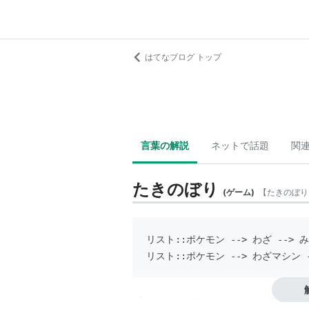
はてなブログ トップ
言葉の解説
ネットで話題
関
たきのぼり
(
ゲーム
)
【
たきのぼり
リスト::ポケモン
 --> わざ --> 
リスト::ポケモン
 --> わざマシン 
『ポケットモンスター』シリーズに