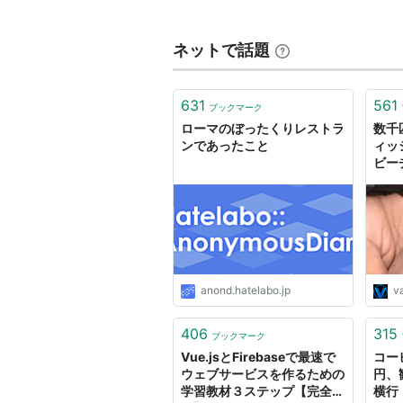
威力
80
タイプ
みず
ネットで話題
命中
100
種類
物理
631
561
PP
15
範囲
相手
ブックマーク
ローマのぼったくりレストラ
数千
効果
ンであったこと
ィッ
ビー
フィールド上の滝を上り下
VAI
第2世代〜
2割の確率で相手をひるませ
第4世代〜
第2世代『金・銀』から秘伝技とな
た。
anond.hatelabo.jp
v
第4世代『ダイヤモンド・パール』
406
315
れ、20%の確率でひるませる追加
ブックマーク
Vue.jsとFirebaseで最速で
コー
る。
ウェブサービスを作るための
円、
学習教材３ステップ【完全独
横行