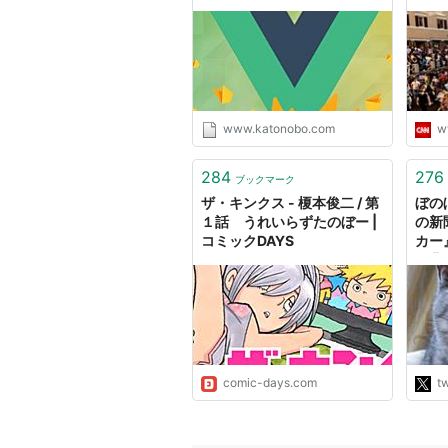
学】 - かとのぼのマイコー
ド・マイライフ
www.katonobo.com
w
284
276
ブックマーク
ザ・キンクス - 榎本俊二 / 第
ぼのぼ
１話 うれいらずたのぼー |
の新
コミックDAYS
カー
た背
たが
ビュ
いる
それ
フの
ベー
comic-days.com
tw
http