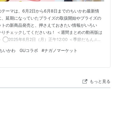
のテーマは、6月2日から6月8日までのちいかわ最新情
に、延期になっていたプライズの取扱開始やプライズの
ットの新商品発売と、押さえておきたい情報がいろい
かりチェックしてくださいね！ ＜週間まとめの動画版は
◯2025年6月2日（月）正午12:00 ＜季節だもん♫マ
年6月2日（月）12:15〜 ＜GUコラボの予約販売開始＞
ちいかわ GUコラボ
#
ナガノマーケット
 ※注意事項 ◯2025年6月6日（金） <ナガノマーケッ
もっと見る