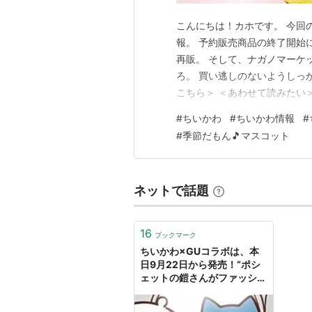
こんにちは！カホです。 今回
報。 予約販売商品の終了開始
再販。 そして、ナガノマーケ
ろ。 買い逃しのないようしっ
こちら＞ ＜あわせて読みたい＞ 
スコットの受注終了＞ ◯2025
#
ちいかわ
#
ちいかわ情報
#
※予約販売対象外の商品はこちら
#
季節だもん🎵マスコット
ト新商品発売•実…
ネットで話題
16
ブックマーク
ちいかわ×GUコラボは、本
日9月22日から発売！“ポシ
ェットの鎧さんがファッショ
ンブランドを作ったら”をテ
ーマに、…