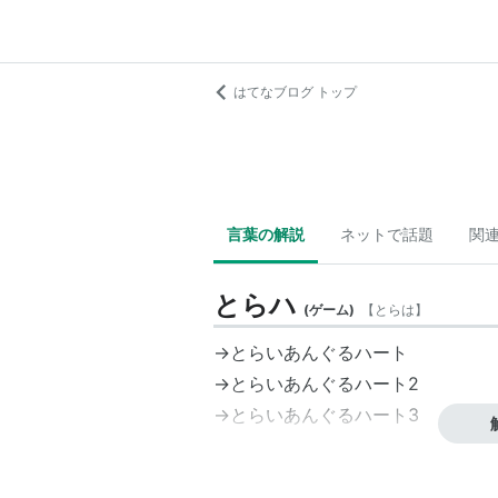
はてなブログ トップ
言葉の解説
ネットで話題
関
とらハ
(
ゲーム
)
【
とらは
】
→とらいあんぐるハート
→とらいあんぐるハート2
→とらいあんぐるハート3