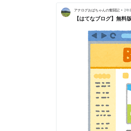
•
アナログおばちゃんの奮闘記
2年
【はてなブログ】無料版