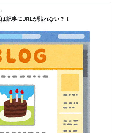
前
は記事にURLが貼れない？！