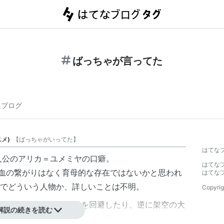
ばっちゃが言ってた
連ブログ
ニメ
)
【
ばっちゃがいってた
】
はてな
主人公のアリカ＝ユメミヤの口癖。
はてな
、血の繋がりはなく育母的な存在ではないかと思われ
はてな
でどういう人物か、詳しいことは不明。
Copyrig
け売りのように装って責任を回避したり、逆に架空の大
解説の続きを読む
するために使用されることが多い。