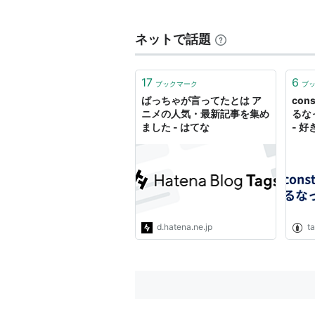
用例（？）
ネットで話題
「〜〜しちゃいけないってばっ
「それは〜〜だってばっちゃが
17
6
ブックマーク
ブ
ばっちゃが言ってたとは ア
co
関連語句
ニメの人気・最新記事を集め
るな
ました - はてな
- 
舞-乙HiME
アリカ＆ニナの乙女ちっくレデ
類型語句
仮面ライダーカブト「おばあち
d.hatena.ne.jp
t