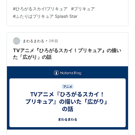
pcpinc.jp PIICAとは、ICカードをセットして読取部にか
#
ひろがるスカイ!プリキュア
#
プリキュア
ざせばぴかっと光るパスケースの総称です。 p-bandai.jp
#
ふたりはプリキュア Splash Star
これはそのプリキュア版で、イラストはアニバーサリー
ムックからの転用、歴代主役に限定したデザインとなっ
ておりますお客様。 ブラックとホワイトがいるんだった
ら、ブルームとイーグレットもセットにしてあげ…
•
まわるまわる
2年前
TVアニメ『ひろがるスカイ！プリキュア』の描い
た「広がり」の話