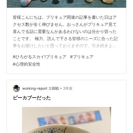
皆様こんにちは。プリキュア関連の記事を書いた日はア
クセス数が全く伸びません。おっさんがプリキュア見て
喜んでる話に需要なんかあるわけないのは分かり切った
ことです。 極力、読んで下さる皆様のニーズに合った記
事をお届けしたいと思っておりますので、引き続きよろ
しくお願いします。 というわけで今日もトチ狂ったよう
#
ひろがるスカイ!プリキュア
#
プリキュア
にプリキュアの話をするから覚悟しな。 以前、キュアフ
#
心理的安全性
レンズぬいぐるみのソラちゃんをお迎えしたことはなん
となく書きました。そこそこの大きさで、なかなかよく
出来ている。 マーケットプレイスも正規品なら大丈夫だ
ろう 今回はましろちゃんをお迎えしました。ソラちゃん
•
working-report ２回戦
2年前
650円に対して、ましろちゃん1,990…
ピーカブーだった