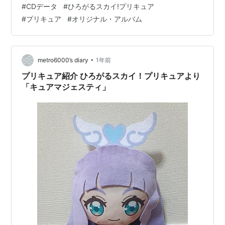
#
CDデータ
#
ひろがるスカイ!プリキュア
ル! 歌:ソラ･ハレワタール(CV:関根明良) 3.わたしリフレ
#
プリキュア
#
オリジナル・アルバム
クション 歌:虹ヶ丘ましろ(CV:加隈亜衣) 4.空虹ダイアリ
ー 歌:ソラ･ハレワタール(CV:関根明良)&虹ヶ丘ましろ
(CV:加隈亜衣)…
•
metro6000’s diary
1年前
プリキュア紹介 ひろがるスカイ！プリキュアより
「キュアマジェスティ」