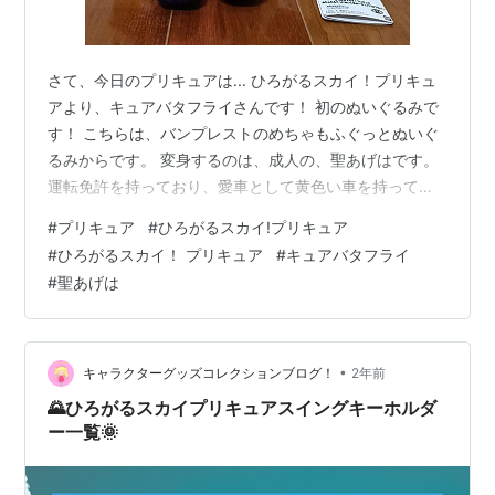
さて、今日のプリキュアは... ひろがるスカイ！プリキュ
アより、キュアバタフライさんです！ 初のぬいぐるみで
す！ こちらは、バンプレストのめちゃもふぐっとぬいぐ
るみからです。 変身するのは、成人の、聖あげはです。
運転免許を持っており、愛車として黄色い車を持ってい
ます。 目標は最強の保育士になることであり、第18話で
#
プリキュア
#
ひろがるスカイ!プリキュア
は、実習に向かった保育園で、「たける」という園児と
#
ひろがるスカイ！ プリキュア
#
キュアバタフライ
出会い、彼の間違った「正義」の考え方を改めさせまし
#
聖あげは
た。 声を当てたのは、七瀬彩夏さんです。七瀬彩夏さん
は、1994年7月11日生まれ。 キュアバタフライの変身シ
ーンはこちらからどうぞ！
•
キャラクターグッズコレクションブログ！
2年前
🌄ひろがるスカイプリキュアスイングキーホルダ
ー一覧🌞