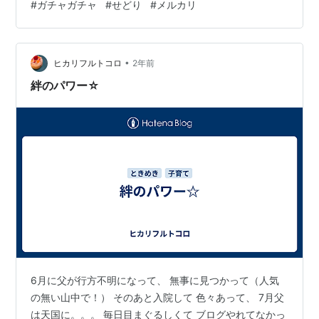
#
ガチャガチャ
#
せどり
#
メルカリ
プリズム キュアウィング キュアバタフライ キュアマジ
ェスティ ひろがるスカイプリキュ…
•
ヒカリフルトコロ
2年前
絆のパワー☆
6月に父が行方不明になって、 無事に見つかって（人気
の無い山中で！） そのあと入院して 色々あって、 7月父
は天国に。。。 毎日目まぐるしくて ブログやれてなかっ