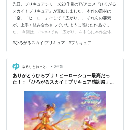
先日、プリキュアシリーズ20作目のTVアニメ『ひろがる
スカイ！プリキュア』が完結しました。 本作の題材は
「空」「ヒーロー」そして「広がり」。 それらの要素
が、上手く組み合わさっていたように感じた作品でし
た。 今回は、その中でも「広がり」を中心に本作全体に
ついて語っていこうと思います。 www.toei-anim.co.jp
#
ひろがるスカイ!プリキュア
#
プリキュア
広がる世界 広がる思い 広がらないものと、信じられるも
の 「立ち止まるな、ヒーローガール」
•
ゆるりとねっと。
2年前
ありがとうひろプリ！ヒーローショー最高だっ
た！︰「ひろがるスカイ！プリキュア感謝祭」感
想（2/18プレミアム公演・配信）（ネタバレあ
り）