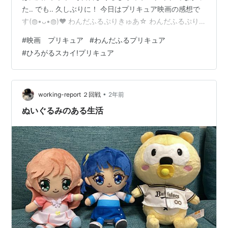
た‥ でも‥ 久しぶりに！ 今日はプリキュア映画の感想で
す(⁠◍⁠•⁠ᴗ⁠•⁠◍⁠)⁠❤ わんだふるぷりきゅあ☆ わんだふるぷり
きゅあ！ざ・むーびー！ | 大ヒット上映中！ こむぎとユ
#
映画 プリキュア
#
わんだふるプリキュア
キがかわいすぎー！ ひたむきさと愛おしさがいっぱい
#
ひろがるスカイ!プリキュア
で、 なんだろ‥ 微笑ましく見れた❤️❤️ ネタバレになるけ
どマル秘キャラも出てきたし！！ 全体的にわんだふるぷ
りきゅあって可愛いですね。フリフリ〜の可愛さじゃな
くて、 こむぎといろは、ユキとまゆのお互い…
•
working-report ２回戦
2年前
ぬいぐるみのある生活