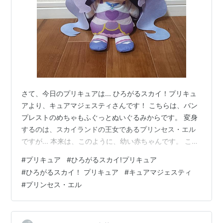
さて、今日のプリキュアは... ひろがるスカイ！プリキュ
アより、キュアマジェスティさんです！ こちらは、バン
プレストのめちゃもふぐっとぬいぐるみからです。 変身
するのは、スカイランドの王女であるプリンセス・エル
ですが... 本来は、このように、幼い赤ちゃんです。 こち
らも、バンプレストからです。 プリキュアシリーズに登
#
プリキュア
#
ひろがるスカイ!プリキュア
場する赤ちゃんキャラとしては、HUGっと！プリキュア
#
ひろがるスカイ！ プリキュア
#
キュアマジェスティ
のはぐたん以来となります*1。 口癖は「えるぅ！」で、
#
プリンセス・エル
次第に舌足らずながら喋れるようになります。 第1話でア
ンダーク帝国のカバトンに誘拐されたことをきっかけに
ソラシド市に来て、ソラたちの手で救出された後は、ひ