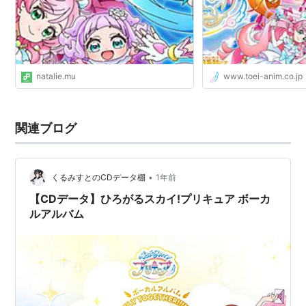
natalie.mu
www.toei-anim.co.jp
関連ブログ
•
くるみすとのCDデータ棚
1年前
【CDデータ】ひろがるスカイ!プリキュア ボーカ
ルアルバム