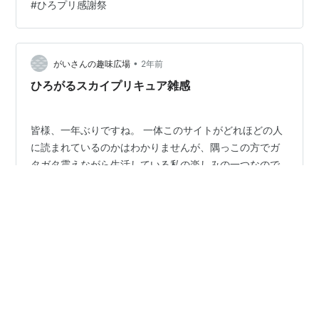
#
ひろプリ感謝祭
web.archive.org 開催概要 開催日時2024年2月17日ファ
ミリー公演：14:00／プレミアム公演：18:002024年2月
18日（配信あり）ファミリー公演：13:00／プレミアム
公演：17:00 開催場所TOKY…
•
がいさんの趣味広場
2年前
ひろがるスカイプリキュア雑感
皆様、一年ぶりですね。 一体このサイトがどれほどの人
に読まれているのかはわかりませんが、隅っこの方でガ
タガタ震えながら生活している私の楽しみの一つなので