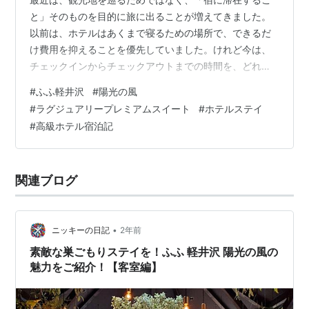
と」そのものを目的に旅に出ることが増えてきました。
以前は、ホテルはあくまで寝るための場所で、できるだ
け費用を抑えることを優先していました。けれど今は、
チェックインからチェックアウトまでの時間を、どれだ
け心地よく過ごせるか。その価値のほうに惹かれていま
#
ふふ軽井沢
#
陽光の風
す。 今回訪れたのは、ふふ 軽井沢 陽光の風。軽井沢の
#
ラグジュアリープレミアムスイート
#
ホテルステイ
自然に包まれながら、滞在そのものを楽しめる宿です。
#
高級ホテル宿泊記
宿泊したのは「ラグジュアリープレミアムスイート（ツ
イン）」。夕食は、この宿ならではの新しい日本料理を
いただける一泊二食付きのプランを選びました。 ふふ 軽
関連ブログ
井沢 -陽光の風- チェックインから始…
•
ニッキーの日記
2年前
素敵な巣ごもりステイを！ふふ 軽井沢 陽光の風の
魅力をご紹介！【客室編】