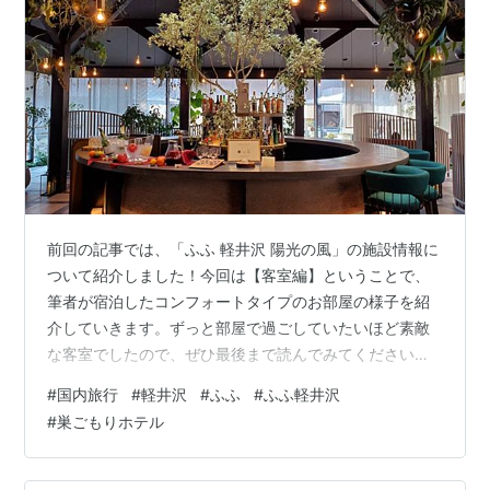
前回の記事では、「ふふ 軽井沢 陽光の風」の施設情報に
ついて紹介しました！今回は【客室編】ということで、
筆者が宿泊したコンフォートタイプのお部屋の様子を紹
介していきます。ずっと部屋で過ごしていたいほど素敵
な客室でしたので、ぜひ最後まで読んでみてください！
ふふ 軽井沢 陽光の風 の素敵な世界へ！
#
国内旅行
#
軽井沢
#
ふふ
#
ふふ軽井沢
#
巣ごもりホテル