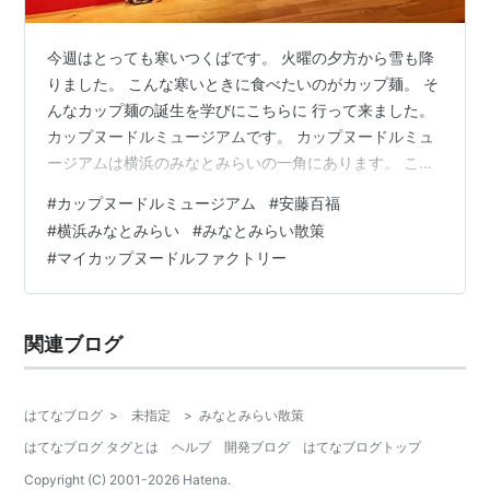
今週はとっても寒いつくばです。 火曜の夕方から雪も降
りました。 こんな寒いときに食べたいのがカップ麺。 そ
んなカップ麺の誕生を学びにこちらに 行って来ました。
カップヌードルミュージアムです。 カップヌードルミュ
ージアムは横浜のみなとみらいの一角にあります。 こち
らがカップヌードルミュージアムです。デカいな！ 正面
#
カップヌードルミュージアム
#
安藤百福
の交差点の表示が「カップヌードルパーク入口」となっ
#
横浜みなとみらい
#
みなとみらい散策
てます。 カープヌードルミュージアムは、大阪の池田市
#
マイカップヌードルファクトリー
にも あって、コロナ渦直前の2019年に行った事がありま
す。 横浜のミュージアムは初めてです。 こちらで受付し
ます。私は事前にローソンチケットで予約したので待た
関連ブログ
ずに入館。 今回はマイ…
はてなブログ
>
未指定
>
みなとみらい散策
はてなブログ タグとは
ヘルプ
開発ブログ
はてなブログトップ
Copyright (C) 2001-
2026
Hatena.