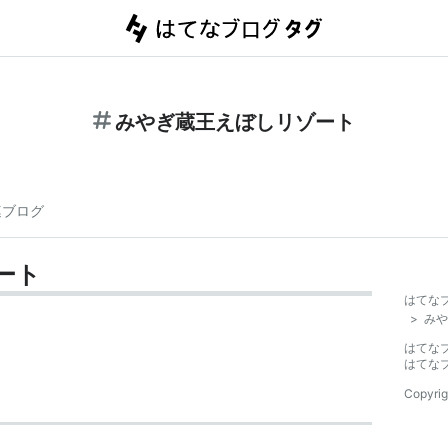
みやぎ蔵王えぼしリゾート
連ブログ
ート
はてな
>
みや
はてな
はてな
Copyrig