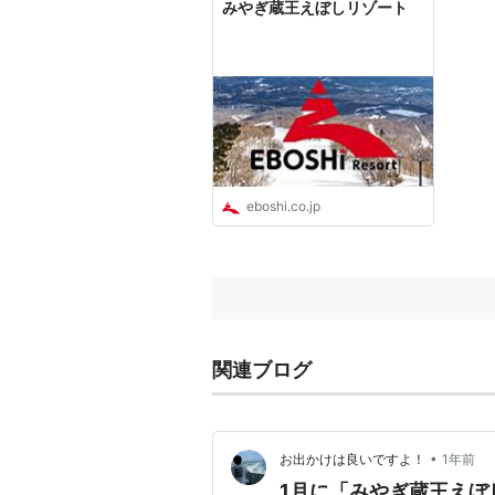
みやぎ蔵王えぼしリゾート
eboshi.co.jp
関連ブログ
•
お出かけは良いですよ！
1年前
1月に「みやぎ蔵王えぼ