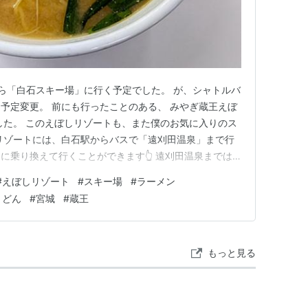
なら「白石スキー場」に行く予定でした。 が、シャトルバ
予定変更。 前にも行ったことのある、 みやぎ蔵王えぼ
した。 このえぼしリゾートも、また僕のお気に入りのス
リゾートには、白石駅からバスで「遠刈田温泉」まで行
に乗り換えて行くことができます👆 遠刈田温泉までは
しリゾートまでは14分くらいかな？！ で、みやぎ蔵王え
#
えぼしリゾート
#
スキー場
#
ラーメン
「ゴンドラハウス」で、スキー一式のレンタルとリフト
うどん
#
宮城
#
蔵王
ンタル（スト…
もっと見る