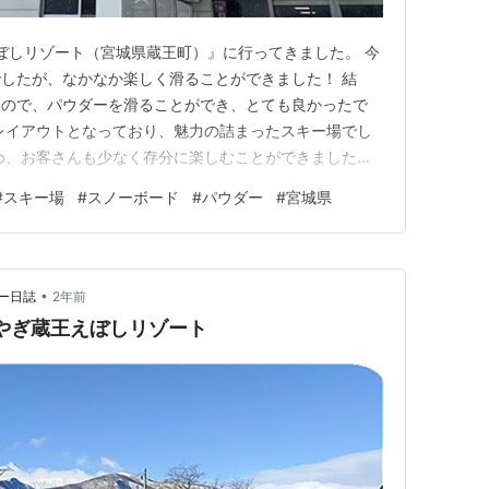
ぼしリゾート（宮城県蔵王町）』に行ってきました。 今
したが、なかなか楽しく滑ることができました！ 結
たので、パウダーを滑ることができ、とても良かったで
レイアウトとなっており、魅力の詰まったスキー場でし
め、お客さんも少なく存分に楽しむことができました。
いと比較的、アクセスが良いのも嬉しいポイントではない
#
スキー場
#
スノーボード
#
パウダー
#
宮城県
『みやぎ蔵王えぼしリゾート』について紹介します。 実
紹介しますので、よけれ…
•
ー日誌
2年前
12 みやぎ蔵王えぼしリゾート