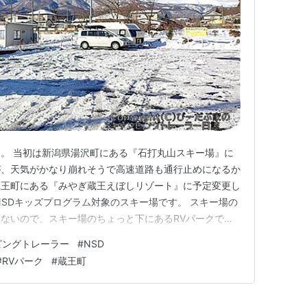
。 当初は新潟県湯沢町にある『石打丸山スキー場』に
が、天気がかなり崩れそうで高速道路も通行止めになるか
蔵王町にある『みやぎ蔵王えぼしリゾート』に予定変更し
NSDキッズプログラム対象のスキー場です。 スキー場の
ないので、スキー場のちょっと下にあるRVパークで停
ト MSBぴかぴかパークOne 【in 遠刈田温泉】』 Ｒ
ピングトレーラー
#
NSD
bi.com くるま旅倶楽部会員ならチェックインからチェックア
#
RVパーク
#
蔵王町