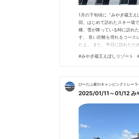
1月の下旬頃に『みやぎ蔵王え
回、はじめて訪れたスキー場で
構、雪が降っている時に訪れ
す。 長い距離を滑れるコース
たよ。 また、平日に訪れたた
高速道路のICから30分くら
#
みやぎ蔵王えぼしリゾート
でしょうか。 今回は、そんな
際に訪れた雰囲気を写真付きで
びーだぶ家のキャンピングトレーラ
2025/01/11～01/