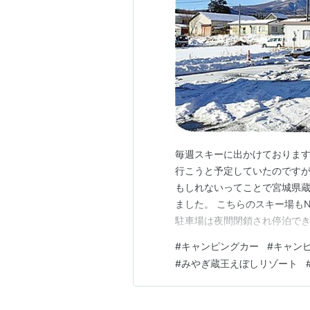
毎週スキーに出かけております
行こうと予定していたのです
もしれないってことで宮城県
ました。 こちらのスキー場も
駐車場は夜間閉鎖され停泊でき
泊。利用したのは『RVパークライ
#
キャンピングカー
#
キャン
Ｖパーク www.kurumata
#
みやぎ蔵王えぼしリゾート
ウトタイムを24時間…