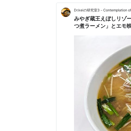
Dr.keiの研究室3－Contemplation of t
みやぎ蔵王えぼしリゾ
つ煮ラーメン」とエモ映