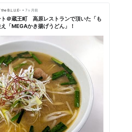
•
he B.L.U.E-
7ヶ月前
ート＠蔵王町 高原レストランで頂いた「も
え「MEGAかき揚げうどん」！