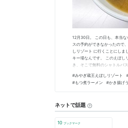
12月30日。 この日も、本当
スの予約ができなかったので、
しリゾート に行くことにしま
キー場なんです。 このえぼし
き、そこで無料のシャトルバス
40分くらいで、そこからえぼ
#
みやぎ蔵王えぼしリゾート
ぼしリゾートに到着！！ この
#
もつ煮ラーメン
#
かき揚げ
券をゲットします。 スキーレ
ネットで話題
10
ブックマーク