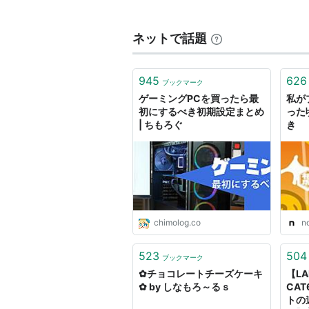
威力
150
タイプ
いわ
ネットで話題
命中
80
分類
物理
PP
5
範囲
敵1体
945
626
ブックマーク
効果
ゲーミングPCを買ったら最
私が
初にするべき初期設定まとめ
った
相手に与えたダメージの1/2を自分も受
| ちもろぐ
き
反動技の中では威力・反動ともに大
持つ。
特性「いしあたま」との相性が良く
お、いわタイプ以外ではエンブオー
chimolog.co
n
523
504
ブックマーク
✿チョコレートチーズケーキ
【LA
✿ by しなもろ～るｓ
CAT
トの