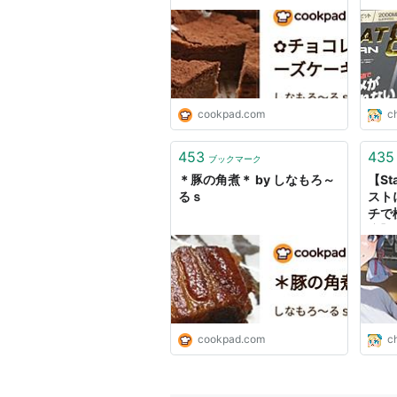
較】 
cookpad.com
c
453
435
ブックマーク
＊豚の角煮＊ by しなもろ～
【Sta
るｓ
スト
チで
度】
cookpad.com
c