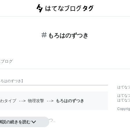
もろはのずつき
連ブログ
もろはのずつき
】
はてな
はてな
はてな
いわタイプ --> 物理攻撃 --> 
もろはのずつき
Copyrig
ーズに登場するわざの1つ。
解説の続きを読む