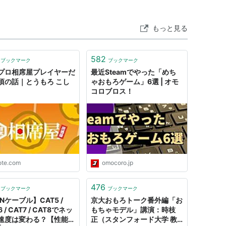
もっと見る
582
ブックマーク
ブックマーク
プロ相席屋プレイヤーだ
最近Steamでやった「めち
頃の話｜とうもろ こし
ゃおもろゲーム」6選 | オモ
ける
コロブロス！
きい。岩タイプでは「がんせきほう」と並ぶ威力を
、ボスゴドラやジーランスでよく採用される。な
も覚える。
ote.com
omocoro.jp
476
ブックマーク
ブックマーク
Nケーブル】CAT5 /
京大おもろトーク番外編「お
6 / CAT7 / CAT8でネッ
もちゃモデル」講演：時枝
速度は変わる？【性能比
正（スタンフォード大学 教