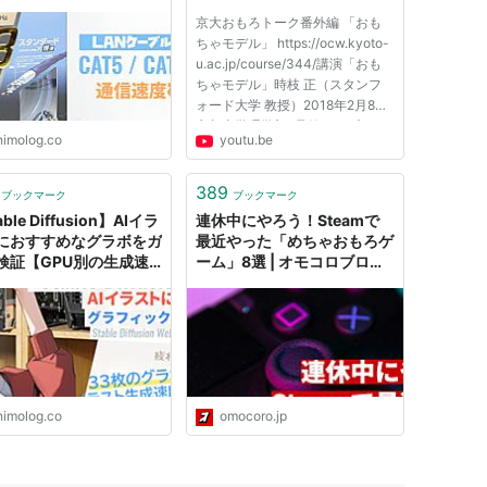
| ちもろぐ
授）2018年2月8日
京大おもろトーク番外編 「おも
ちゃモデル」 https://ocw.kyoto-
u.ac.jp/course/344/講演「おも
ちゃモデル」時枝 正（スタンフ
ォード大学 教授）2018年2月8日
京都大学理学部6号館チャプター
himolog.co
youtu.be
00:00 | 鳴る茶碗07:44 | 杉玉の
集団ぐるぐる巡り12:28 | 転がる...
389
ブックマーク
ブックマーク
ble Diffusion】AIイラ
連休中にやろう！Steamで
におすすめなグラボをガ
最近やった「めちゃおもろゲ
検証【GPU別の生成速
ーム」8選 | オモコロブロ
 ちもろぐ
ス！
himolog.co
omocoro.jp