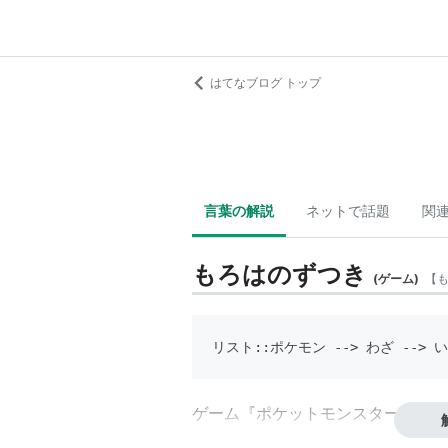
はてなブログ トップ
言葉の解説
ネットで話題
関
もろはのずつき
(
ゲーム
)
【
リスト::ポケモン
 --> わざ --> 
ゲーム『ポケットモンスター』シリ