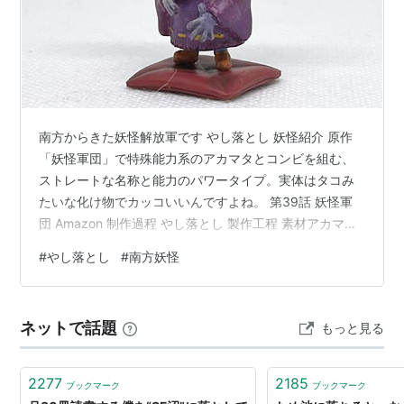
南方からきた妖怪解放軍です やし落とし 妖怪紹介 原作
「妖怪軍団」で特殊能力系のアカマタとコンビを組む、
ストレートな名称と能力のパワータイプ。実体はタコみ
たいな化け物でカッコいいんですよね。 第39話 妖怪軍
団 Amazon 制作過程 やし落とし 製作工程 素材アカマタ
と同様、アニメ4期の消しゴムフィギュアを利用していま
#
やし落とし
#
南方妖怪
す。そのままを利用するのではなく、加工しやすくする
ためにレジン複製したものを利用しています。 加工その
ままでも出来が良いのですが、どうしても手足が丸味を
ネットで話題
もっと見る
帯びたフォルムとなるので、手足は差し替え、ついでに
頭部の椰子の幹も延長加工しました。 塗装チンポ、アカ
マタと同様に水木先生のカ…
2277
2185
ブックマーク
ブックマーク