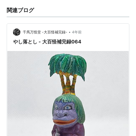
関連ブログ
•
千馬万怪堂 -大百怪補完録-
4年前
やし落とし - 大百怪補完録064