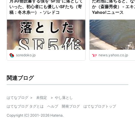
月30冊読書する僕を“SF沼”に落として
ため池に落ちると、な
いった、初心者にも優しいSFたち（寄
か（斎藤秀俊） - エキ
稿：冬木糸一） - ソレドコ
Yahoo!ニュース
soredoko.jp
news.yahoo.co.jp
関連ブログ
はてなブログ
>
未指定
>
やし落とし
はてなブログ タグとは
ヘルプ
開発ブログ
はてなブログトップ
Copyright (C) 2001-
2026
Hatena.