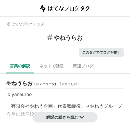
はてなブログ トップ
やねうらお
このタグでブログを書く
言葉の解説
ネットで話題
関連ブログ
やねうらお
(
コンピュータ
)
【
やねうらお
】
id:yaneurao
「有限会社やねう企画」代表取締役。→やねうグループ
会長に就任(2006年末)
解説の続きを読む
某セキュリティ会社 取締役。