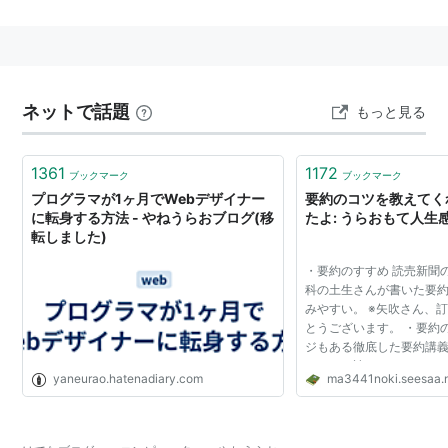
区切りは
個人→「やね うらお」
ネットで話題
もっと見る
サークル→「やねう らお」
1361
1172
ブックマーク
ブックマーク
某K社のアーケードゲームをPCでシミュレートしたフリ
プログラマが1ヶ月でWebデザイナー
要約のコツを教えてく
ーソフトウェア・BM98を発表、たちまちネット上で話
に転身する方法 - やねうらおブログ(移
たよ: うらおもて人生
転しました)
題になる。
・要約のすすめ 読売新聞
科の土生さんが書いた要
みやすい。 ※矢吹さん、
またゲームプログラミングに関する書籍も刊行。
とうございます。 ・要約の
ジもある徹底した要約講義
ホイホイ読めちゃいます
yaneurao.hatenadiary.com
ma3441noki.seesaa.
「Windowsプロフェッショナルゲームプログラミン
もある親切設計。 無料で
きの一言。 ※PD...
グ」
「Windowsプロフェッショナルゲームプログラミン