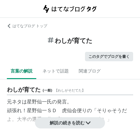
はてなブログ トップ
わしが育てた
このタグでブログを書く
言葉の解説
ネットで話題
関連ブログ
わしが育てた
(
一般
)
【
わしがそだてた
】
元ネタは星野仙一氏の発言。
頑張れ！星野仙一ＳＤ 虎仙会便り
の「そりゃそうだ
よ。大半の選手は私が育てたんだもの（略）」
解説の続きを読む