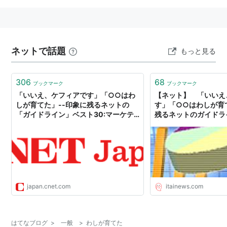
ネットで話題
もっと見る
306
68
ブックマーク
ブックマーク
「いいえ、ケフィアです」「○○はわ
【ネット】 「いいえ
しが育てた」--印象に残るネットの
す」「○○はわしが育
「ガイドライン」ベスト30:マーケテ
残るネットのガイドライ
ィング - CNET Japan
痛いニュース(ﾉ∀`)
japan.cnet.com
itainews.com
はてなブログ
>
一般
>
わしが育てた