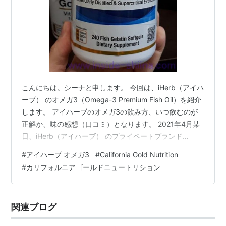
こんにちは。シーナと申します。 今回は、iHerb（アイハ
ーブ） のオメガ3（Omega-3 Premium Fish Oil）を紹介
します。 アイハーブのオメガ3の飲み方、いつ飲むのが
正解か、味の感想（口コミ）となります。 2021年4月某
日、iHerb（アイハーブ） のプライベートブランド
「California Gold Nutrition（カリフォルニアゴールドニ
#
アイハーブ オメガ3
#
California Gold Nutrition
ュートリション）」から販売されている「Omega-3
#
カリフォルニアゴールドニュートリション
Premium Fish Oil」をゲットしました。 私はNow Foods
社のタウリン 1000mg のサプリメントを安定的にお得に
購入するために iHerb の利用を始…
関連ブログ