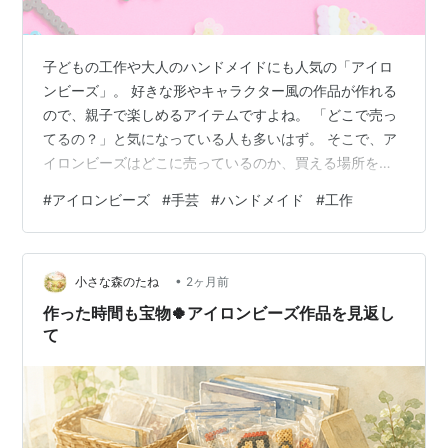
子どもの工作や大人のハンドメイドにも人気の「アイロ
ンビーズ」。 好きな形やキャラクター風の作品が作れる
ので、親子で楽しめるアイテムですよね。 「どこで売っ
てるの？」と気になっている人も多いはず。 そこで、ア
イロンビーズはどこに売っているのか、買える場所を詳
しく調べてみました。 販売場所 販売状況・特徴 ドンキ
#
アイロンビーズ
#
手芸
#
ハンドメイド
#
工作
店舗による△ 西松屋 基本的に取り扱いなし イオン 販売
あり 100均ダイソー 販売あり少量で試しやすい トイザら
ス 販売ありセット商品もあり ユザワヤ 販売あり店舗受
•
け取りできる商品もあり ホームセンター 店舗による△
小さな森のたね
2ヶ月前
通販Amazon楽天など 販売あり種類豊富ポイント還元あ
作った時間も宝物🍀アイロンビーズ作品を見返し
り ※販売…
て