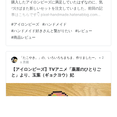
購入したアイロンビーズに満足していたはずなのに、気
づけばまた新しいセットを注文していました。前回の記
事はこちらです👇 pixel-handmade.hatenablog.com
pixel-handmade.hatenablog.com － 今回購入したの
#
アイロンビーズ
#
ハンドメイド
は、24色セットを2種類。ちょっと試してみるだけのつも
#
ハンドメイド好きさんと繋がりたい
#
レビュー
りだったのですが、実際に使ってみると思っていた以上
#
商品レビュー
に使いやすくて驚きました。まだ少し触った程度ではあ
りますが、現時点での感想を簡単にまとめてみます。 －
－ － － － － － － － － …
•
「たこやき。」の、いろいろちまちま、作りましたー。
2
ヶ月前
【アイロンビーズ】TVアニメ「薬屋のひとりご
と」より、玉葉（ギョクヨウ）妃