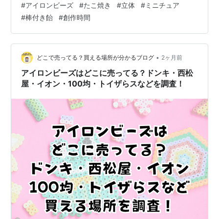
#
アイロンビーズ
#
たこ焼き
#
立体
#
ミニチュア
ます。 🍀立体を作ってみようと思ったきっかけ アイロン
#
棒付き飴
#
創作時間
ビーズというと平面作品が多いですが、ナノブロックを
見た時に「立体も作れそう」と思いつきました。 ただ、
どのようにしたらよいのか、わからなかったので試行錯
誤の日々でした(笑) 🍀刺繍糸を使ってみた工夫 立体作品
•
どこで売ってる？買える場所が分かるブログ
2ヶ月前
を作るためには、複数のパーツを組み…
アイロンビーズはどこに売ってる？ドンキ・西松
屋・イオン・100均・トイザらスなどを調査！