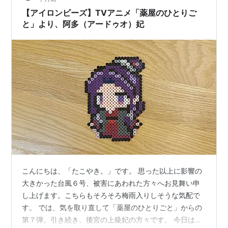
からは、過去に作った作品を少しずつ紹介していきたい
【アイロンビーズ】TVアニメ「薬屋のひとりご
と思います。 作った時間とともに振…
と」より、阿多（アードゥオ）妃
こんにちは、「たこやき。」です。 思った以上に影響の
大きかった台風６号、被害にあわれた方々へお見舞い申
し上げます。こちらもそろそろ梅雨入りしそうな気配で
す。 では、気を取り直して「薬屋のひとりごと」からの
第７弾。引き続き、後宮の上級妃の方々です。 今日は、