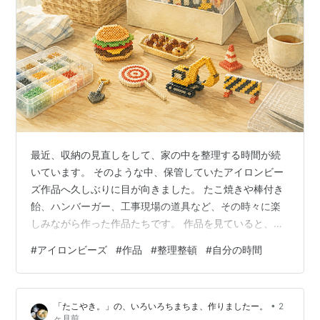
最近、収納の見直しをして、家の中を整理する時間が続
いています。 そのような中、保管していたアイロンビー
ズ作品へ久しぶりに目が向きました。 たこ焼きや棒付き
飴、ハンバーガー、工事現場の道具など、その時々に楽
しみながら作った作品たちです。 作品を見ていると、完
成したものだけでなく、作っていた時間のことも思い出
#
アイロンビーズ
#
作品
#
整理整頓
#
自分の時間
します。 「次は何を作ろうかな」 「どうしたらそれらし
く見えるかな」 そんなことを考えながら、夢中になって
作っていました。 改めて見返してみると、作ることが好
•
「たこやき。」の、いろいろちまちま、作りましたー。
2
きな気持ちは今も変わっていないなと感じました。 これ
ヶ月前