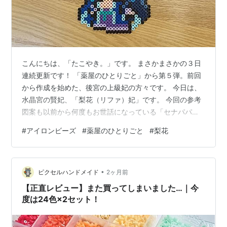
こんにちは、「たこやき。」です。 まさかまさかの３日
連続更新です！ 「薬屋のひとりごと」から第５弾。前回
から作成を始めた、後宮の上級妃の方々です。 今日は、
水晶宮の賢妃、「梨花（リファ）妃」です。 今回の参考
図案も以前から何度もお世話になっている「セナパパ
BLOG」さんからです。 ビーズは大きい方、「カワダ パ
#
アイロンビーズ
#
薬屋のひとりごと
#
梨花
ーラービーズ」を使用しての製作です。 ということで今
回も上級妃、配色がまぁ細かい細かい。今回使用してい
る色数は・・・21色！？ 玉葉同様、写真ではわかりにく
•
いかもしれませんが、水色～青系統だけでも９色使用し
ピクセルハンドメイド
2ヶ月前
ています。 それでは上級妃同士で。 今までさんざん作成
【正直レビュー】また買ってしまいました…｜今
してきた、四角ボード１枚で作…
度は24色×2セット！