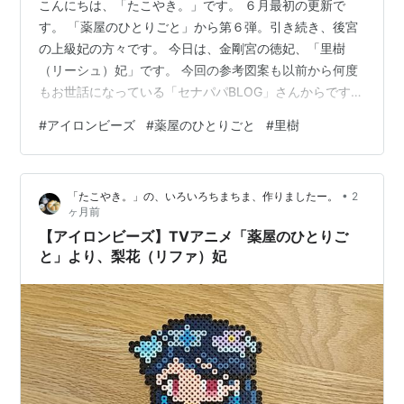
こんにちは、「たこやき。」です。 ６月最初の更新で
す。 「薬屋のひとりごと」から第６弾。引き続き、後宮
の上級妃の方々です。 今日は、金剛宮の徳妃、「里樹
（リーシュ）妃」です。 今回の参考図案も以前から何度
もお世話になっている「セナパパBLOG」さんからです。
ビーズは大きい方、「カワダ パーラービーズ」を使用し
#
アイロンビーズ
#
薬屋のひとりごと
#
里樹
ての製作です。 ということで、どう見ても〇リ担当の上
級妃ですが、これまでの２人に比べると意外と控え目
で、使用した色数は14色です。 何でしょう？そんなに地
•
「たこやき。」の、いろいろちまちま、作りましたー。
2
味な感じはしないんですが、妙に少ない気もします。 そ
ヶ月前
れではここまでの上級妃お三方で。 髪のボリュームなの
【アイロンビーズ】TVアニメ「薬屋のひとりご
か、里樹が大きく見えてしまいま…
と」より、梨花（リファ）妃