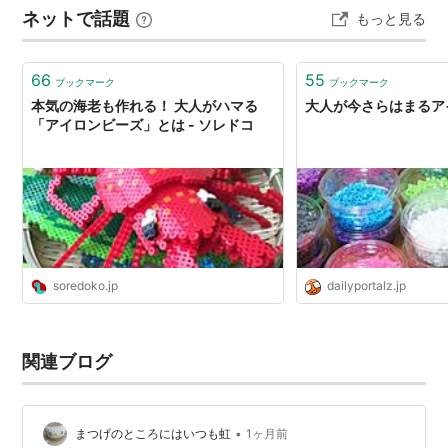
ネットで話題
もっと見る
みの絵日記には、この七夕と花火のことを毎年書いてい
ました。 大人になった今、パソコ…
66
55
ブックマーク
ブックマーク
本気の海老も作れる！ 大人がハマる
大人が今さらはまるア
「アイロンビーズ」とは - ソレドコ
soredoko.jp
dailyportalz.jp
関連ブログ
•
まつげのところにはいつも虹
1ヶ月前