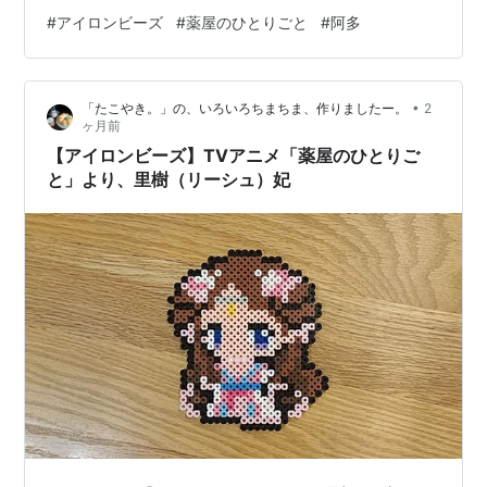
柘榴宮の淑妃、「阿多（アードゥオ）妃」です。 今回の
#
アイロンビーズ
#
薬屋のひとりごと
#
阿多
参考図案もいつもどおり「セナパパBLOG」さんからで
す。 ビーズは大きい方、「カワダ パーラービーズ」を使
用しての製作です。 さて４人目の上級妃ですが、35歳と
•
「たこやき。」の、いろいろちまちま、作りましたー。
2
これまでの３人とは年齢が離れていることもあり、かな
ヶ月前
り落ち着いた雰囲気です。使用した色数も13色と少な目
【アイロンビーズ】TVアニメ「薬屋のひとりご
です。 ぱっと見地味な感じがし…
と」より、里樹（リーシュ）妃