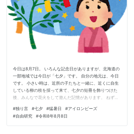
今日は8月7日。 いろんな記念日がありますが、北海道の
一部地域では今日が「七夕」です。 自分の地元は、今日
です。 小さい時は、近所の子たちと一緒に、近くに自生
している柳の枝を採って来て、七夕の短冊を飾りつけた
後、みんなで花火をして遊んだ記憶があります。 ねずみ
花火と落下傘花火、線香花火、好きだったなぁ（しみじ
#
独り言
#
七夕
#
猛暑日
#
アイロンビーズ
み） ひと昔前は、蚊取り線香を持って来たりもして。 最
#
自由研究
#
令和8年8月8日
近は、とんと見かけなくなりましたね。エアコンの普及
のおかげなのかな？ 夜になると、どこからともなく、あ
の独特の香りが漂ってきたものです・・・ そして、夏休