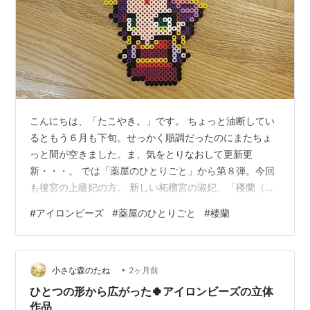
こんにちは、「たこやき。」です。 ちょっと油断してい
るともう６月も下旬。せっかく順調だったのにまたちょ
っと間が空きました。ま、気をとりなおして更新更
新・・・。 では「薬屋のひとりごと」から第８弾。今回
も後宮の上級妃の方。 新しい柘榴宮の淑妃、「楼蘭（ロ
ウラン）妃」です。 参考図案はいつもどおり「セナパパ
#
アイロンビーズ
#
薬屋のひとりごと
#
楼蘭
BLOG」さんからです。今回は髪型や髪飾りなど、そこそ
こデザインを変更させていただきました。 ビーズは大き
い方、「カワダ パーラービーズ」を使用しての製作で
•
す。 阿多妃と入れ替わりで入内してきた楼蘭妃ですが、
小さな森のたね
2ヶ月前
柘榴宮カラー的な意味合いなのか色の系統は似ていま
ひとつの形から広がった🍀アイロンビーズの立体
す。髪飾り等、豪華になったので色数は増え…
作品