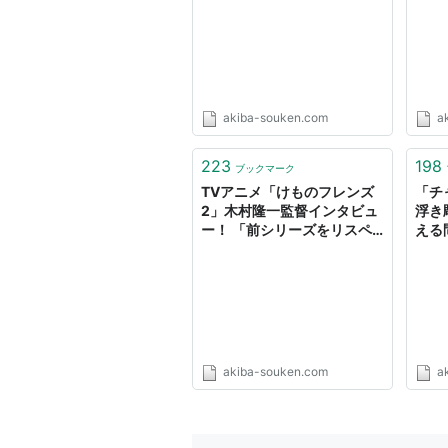
スタッフワーク - アキバ総研
akiba-souken.com
a
223
198
ブックマーク
TVアニメ「けものフレンズ
「チ
2」木村隆一監督インタビュ
浮き
ー！ 「前シリーズをリスペ
える
クトし、面白いと思ったとこ
ろは全部入れてます」 (アキ
バ総研)
akiba-souken.com
a