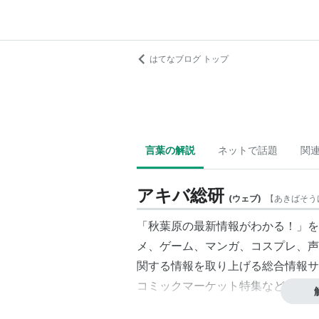
はてなブログ トップ
言葉の解説
ネットで話題
関
アキバ総研
(
ウェブ
)
【
あきばそう
「秋葉原の最新情報がわかる！」を
メ、ゲーム、マンガ、コスプレ、声
関する情報を取り上げる総合情報サ
コミックマーケット特集など、「秋