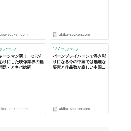
るために、いまできるこ
と”【アニメ業界ウォッチン
グ第65回】 - アキバ総研
kiba-souken.com
akiba-souken.com
177
ブックマーク
ブックマーク
ャージマン研！」CFが
バーンブレイバーンで浮き彫
彫りにした映像業界の抱
りになる今の中国では無理な
問題 - アキバ総研
要素と作品数が寂しい中国の
1月新作アニメ事情 - アキバ
総研
kiba-souken.com
akiba-souken.com