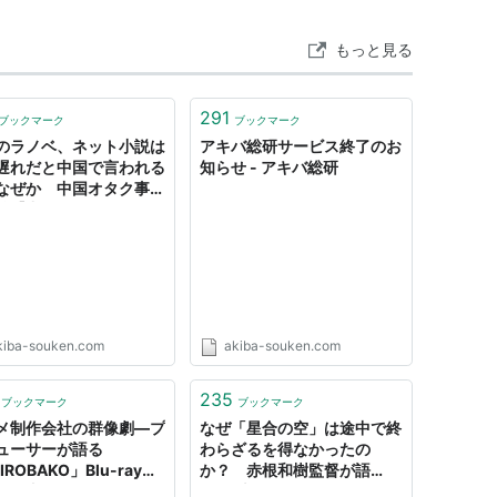
もっと見る
291
ブックマーク
ブックマーク
のラノベ、ネット小説は
アキバ総研サービス終了のお
遅れだと中国で言われる
知らせ - アキバ総研
なぜか 中国オタク事情
編【中国オタクのアニメ
】 - アキバ総研
kiba-souken.com
akiba-souken.com
235
ブックマーク
ブックマーク
メ制作会社の群像劇—プ
なぜ「星合の空」は途中で終
ューサーが語る
わらざるを得なかったの
IROBAKO」Blu-rayヒ
か？ 赤根和樹監督が語
の理由 - アキバ総研
る“日本のアニメを存続させ