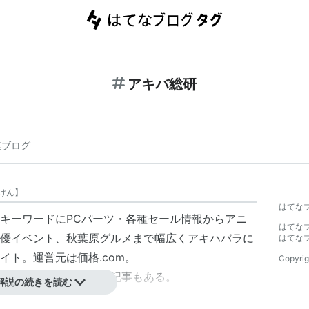
アキバ総研
連ブログ
けん
】
はてな
キーワードにPCパーツ・各種セール情報からアニ
はてな
優イベント、秋葉原グルメまで幅広くアキハバラに
はてな
イト。運営元は価格.com。
Copyrig
葉原」に限定されない記事もある。
解説の続きを読む