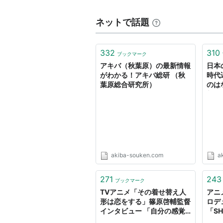
ネットで話題
332
310
ブックマーク
アキバ（秋葉原）の最新情報
日本
がわかる！アキバ総研 （秋
時代
葉原総合研究所）
のは
新年
事情
akiba-souken.com
a
271
243
ブックマーク
TVアニメ「その着せ替え人
アニ
形は恋をする」篠原啓輔監督
ロデ
インタビュー 「自分の感覚
「SH
を信じない」ことで生まれた
ット