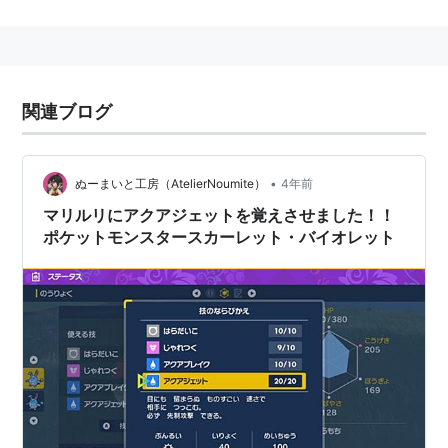
つ。第4世代『ダイヤモンド・パール』で登場。
威力
40
タイプ
みず
関連ブログ
命中
100
種類
物理
PP
20
範囲
相手1体
効果
優先度＋1で攻撃を出せる
•
ぬーまいと工房（AtelierNoumite）
4年前
マリルリにアクアジェットを覚えさせました！！
覚えるポケモンはすべてみずタイプ。覚えるポケモンに
ポケットモンスタースカーレット・バイオレット
は素早さがあまり高くないポケモンも多いため、弱った
相手へのとどめの一撃としてかなり有用な技と言えるだ
ろう。
類似技
でんこうせっか
(ノーマル)
こおりのつぶて
(氷)