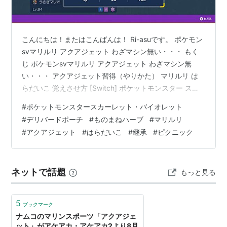
マッハパンチ
(格闘)
バレットパンチ
(鋼)
こんにちは！またはこんばんは！ Ri-asuです。 ポケモン
svマリルリ アクアジェット わざマシン無い・・・ もく
じ ポケモンsvマリルリ アクアジェット わざマシン無
い・・・ アクアジェット習得（やりかた） マリルリ は
らだいこ 覚えさせ方 [Switch] ポケットモンスター スカ
ーレット・バイオレット ゼロの秘宝 （ダウンロード版）
#
ポケットモンスタースカーレット・バイオレット
※3,200ポイントまでご利用可価格: 3500 円楽天で詳細
#
デリバードポーチ
#
ものまねハーブ
#
マリルリ
を見る ポケットモンスターバイオレットで【はらだい
#
アクアジェット
#
はらだいこ
#
継承
#
ピクニック
こ】のマリルリさんを育てて思ったのですが、最初に覚
えていたアクアジェット消したら思い出せなくなってい
たのであせりました‥(;´∀｀) まぁいいや、…
ネットで話題
もっと見る
5
ブックマーク
ナムコのマリンスポーツ「アクアジェ
ット」がアケアカ・アケアカ2より8月