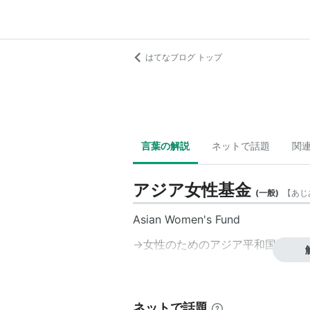
はてなブログ トップ
言葉の解説
ネットで話題
関
アジア女性基金
(
一般
)
【
あじ
Asian Women's Fund
→
女性のためのアジア平和国民基金
ネットで話題