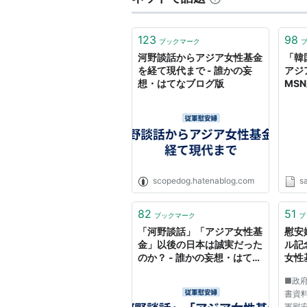
123
98
ブックマーク
河野談話からアジア女性基金
「韓
を経て現代まで - 誰かの妄
アジ
想・はてなブログ版
MS
scopedog.hatenablog.com
s
82
51
ブックマーク
ブ
「河野談話」「アジア女性基
慰安
金」以後の日本は誠実だった
ル記
のか？ - 誰かの妄想・はてな
女性
ブログ版
■政
書資
軍慰