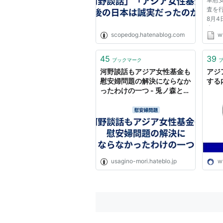
査を行
8月
表し
scopedog.hatenablog.com
w
広げ
含め
などか
45
39
ブックマーク
見さ
河野談話もアジア女性基金も
アジ
では...
慰安婦問題の解決にならなか
する
ったわけの一つ - 兎ノ森とツ
クラレシ花 Usagino-
Mori’s Diary
usagino-mori.hateblo.jp
w