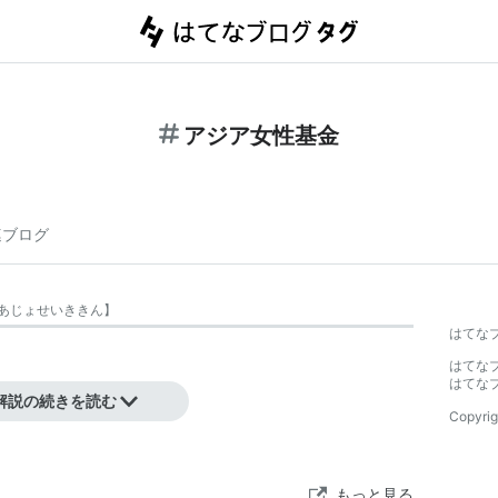
アジア女性基金
連ブログ
あじょせいききん
】
はてな
はてな
はてな
解説の続きを読む
Copyrig
もっと見る