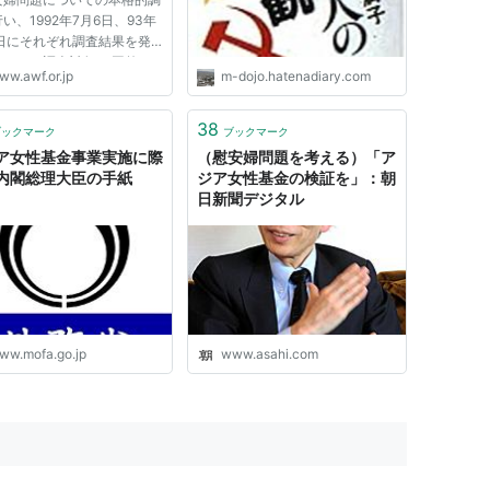
い、1992年7月6日、93年
4日にそれぞれ調査結果を発
ました。調査対象 は国外に
ww.awf.or.jp
m-dojo.hatenadiary.com
られました。その後の発見を
、各省庁や米国国立公文書館
ら260件をこえる資料が発
38
ブックマーク
ブックマーク
れ、公表されま した。基金
ア女性基金事業実施に際
（慰安婦問題を考える）「ア
内閣総理大臣の手紙
ジア女性基金の検証を」：朝
日新聞デジタル
ww.mofa.go.jp
www.asahi.com