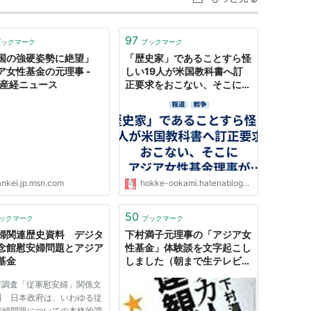
97
ブックマーク
ブックマーク
国の強硬姿勢に絶望」
「歴史家」であることすら怪
ア女性基金の元理事 -
しい19人が米国教科書へ訂
N産経ニュース
正要求をおこない、そこにア
ジア女性基金理事が連携して
いる問題について - 法華狼の
日記
ankei.jp.msn.com
hokke-ookami.hatenablog.com
50
ックマーク
ブックマーク
婦関連歴史資料 デジタ
下村満子元理事の「アジア女
念館慰安婦問題とアジア
性基金」体験談を文字起こし
基金
しました（朝まで生テレビ）
- INVISIBLE Dojo. ー
府調査「従軍慰安婦」関係文
QUIET & COLORFUL
料 日本政府は、いわゆる従
PLACE-
安婦問題についての本格的調