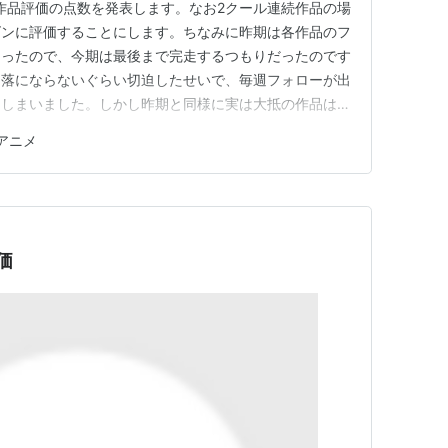
の作品評価の点数を発表します。なお2クール連続作品の場
ズンに評価することにします。ちなみに昨期は各作品のフ
まったので、今期は最後まで完走するつもりだったのです
洒落にならないぐらい切迫したせいで、毎週フォローが出
てしまいました。しかし昨期と同様に実は大抵の作品は一
期末にこういう形でまとめて評価します。 評価につい
春アニメ
段階でAが最上でDが最低となります。各項目は「キャラ
ャラ萌えとかいうので…
価