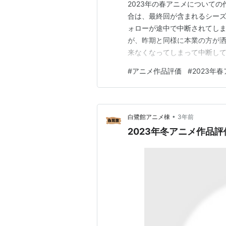
2023年の春アニメについて
合は、最終回が含まれるシー
ォローが途中で中断されてし
が、昨期と同様に本業の方が
来なくなってしまって中断し
応フォローはしてましたので、
#
アニメ作品評価
#
2023年
てはまず総合評価はA～Dの4
の魅力」というのはいわゆるキ
•
白鷺館アニメ棟
3年前
2023年冬アニメ作品評