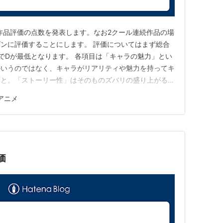
の作品評価の点数を発表します。なお2クール連続作品の場
ンに評価することにします。 評価についてはまず総合
上でDが最低となります。 各項目は「キャラの魅力」とい
かいうのではなく、キャラがリアリティや魅力を持ってキ
こと。「ストーリー性」はそのものズバリの盛り上がる興
なっているか。「納得性」というのは話の設定に無理があ
秋アニメ
茶だったり、演出がひどかったり、そもそも作品が完結し
難点を抱えていない…
価