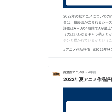
2022年の秋アニメについて
合は、最終回が含まれるシーズ
評価はA～Dの4段階でAが最
うのはいわゆるキャラ萌えと
チンと描かれているかという
味を持てるストーリー展開と
#
アニメ作品評価
#
2022年
ったり、ストーリー展開が無
なかったりなど、納得しにくい
•
白鷺館アニメ棟
4年前
2022年夏アニメ作品評