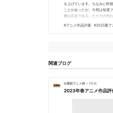
を上げています。ちなみに昨
ことがあったが、今期は毎週
概ね完走である。ただその代
では切ったというのが多い。 
#
アニメ作品評価
#
2023夏
Dが最低となります。各項目は
うのではなく、キャラがリアリ
関連ブログ
•
白鷺館アニメ棟
3年前
2023年春アニメ作品評