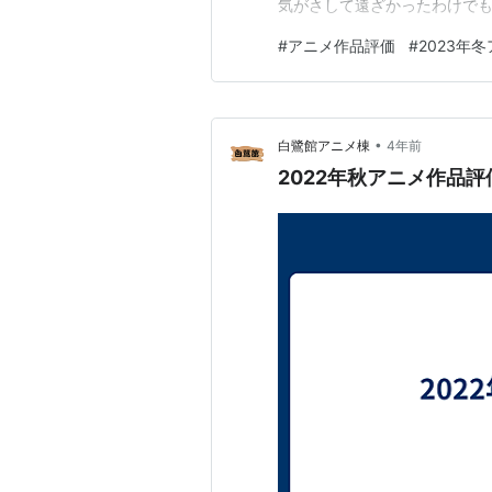
気がさして遠ざかったわけで
きたので、そちらに時間を取
#
アニメ作品評価
#
2023年
フォローが出来なくなったか
応フォローはしてましたので、
•
白鷺館アニメ棟
4年前
2022年秋アニメ作品評