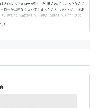
期は各作品のフォローが途中で中断されてしまったなんて
フォローが出来なくなってしまったこともあったが、まあ
わり、微妙な作品に関しては視聴は継続してもブログの方
評価についてはまず総合評価はA～Dの4段階でAが最上で
アニメ
「キャラの魅力」というのはいわゆるキャラ萌えとかい
ティや魅力を持って…
価