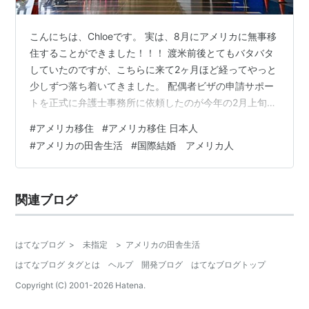
こんにちは、Chloeです。 実は、8月にアメリカに無事移
住することができました！！！ 渡米前後とてもバタバタ
していたのですが、こちらに来て2ヶ月ほど経ってやっと
少しずつ落ち着いてきました。 配偶者ビザの申請サポー
トを正式に弁護士事務所に依頼したのが今年の2月上旬、
それから約半年弱でビザを取得、8月上旬に渡米したの
#
アメリカ移住
#
アメリカ移住 日本人
で、この半年はビザ取得手続きはもちろん、退職、東京
#
アメリカの田舎生活
#
国際結婚 アメリカ人
の家の退去など、本当にいろんなことを同時並行でこな
す必要があり、あっという間の半年でした。 アメリカの
移民弁護士事務所に依頼→契約解除のところまでは既に
関連ブログ
ブログに書いているので↓、その後別の弁護士事務所と
契約してどんな感じだったかはまた…
はてなブログ
>
未指定
>
アメリカの田舎生活
はてなブログ タグとは
ヘルプ
開発ブログ
はてなブログトップ
Copyright (C) 2001-
2026
Hatena.