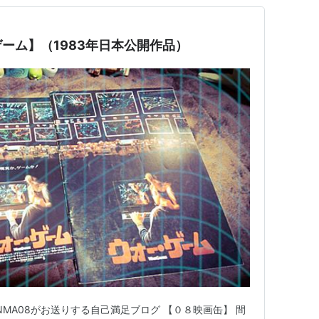
・ゲーム】（1983年日本公開作品）
MA08がお送りする自己満足ブログ 【０８映画缶】 間