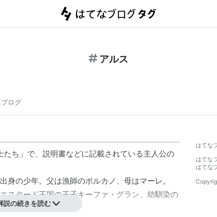
アルス
連ブログ
はてな
士たち
」で、説明書などに記載されている主人公の
はてな
はてな
出身の少年。父は漁師のボルカノ、母はマーレ。
Copyrig
エスタード王国の王子
キーファ・グラン
、幼馴染の
解説の続きを読む