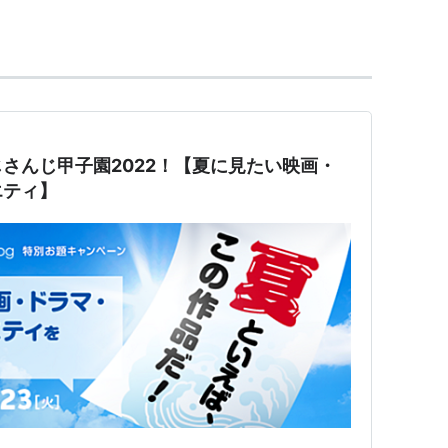
た出版社。当初「日本児童文庫」を発行していた
を出版した。
さんじ甲子園2022！【夏に見たい映画・
エティ】