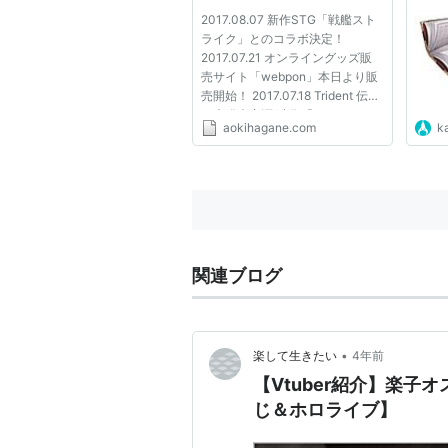
2017.08.07 新作STG「戦艦スト
ライク」とのコラボ決定！
2017.07.21 オンライングッズ販
売サイト「webpon」本日より販
売開始！ 2017.07.18 Trident 伝説
の未発表音源/映像「Blue
aokihagane.com
k
Horizon」9/27配信リリース決
定！ 2017.06.30 『蒼き鋼のアル
ペジオ -アルス・ノヴァ- 造艦技
術大全』7月発売決定！
2017.06.16 空中艦隊ア...
関連ブログ
•
楽して生きたい
4年前
【Vtuber紹介】楽子
じ＆ホロライブ】