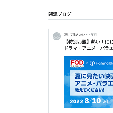
アルス
(
読書
)
【
あるす
】
関連ブログ
戦前、北原白秋の弟・鉄雄がおこし
が、後には芸術、写真関連の本など
•
楽して生きたい
4年前
【特別お題】熱い！にじ
関連
ドラマ・アニメ・バラ
古本