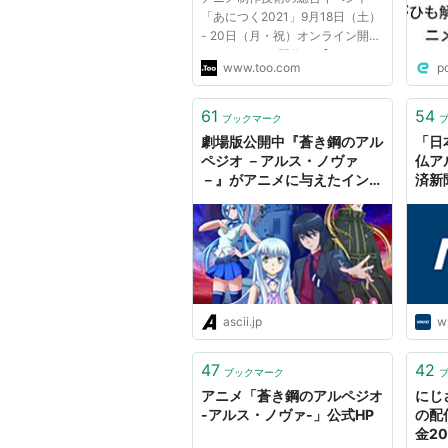
「あにつく2021」9月18日（土）
- 20日（月・祝）オンライン開催
（2021/08/25配信） 【オンライ
www.too.com
p
ンLIVE配信セミナー】「KeyShot
操作からWEB向け書き出しまで丸
ごと実演！KeyShot紹介ウェビナ
61
54
ブックマーク
ー 実践編」を2021年8月19日
劇場版公開中『蒼き鋼のアル
「日
（木...
ペジオ －アルス・ノヴァ
仏ア
－』がアニメに与えたインパ
済新
クトとは？ (1/5)
ascii.jp
w
47
42
ブックマーク
アニメ「蒼き鋼のアルペジオ
にじ
-アルス・ノヴァ-」公式HP
の配
金2