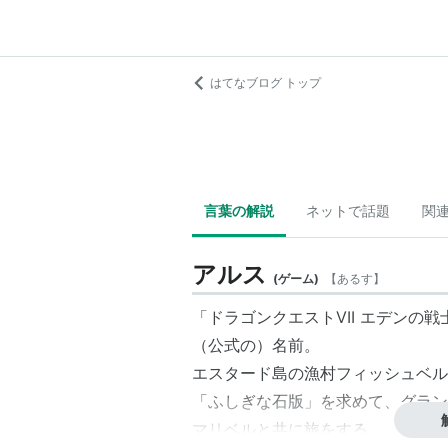
はてなブログ トップ
言葉の解説
ネットで話題
関
アルス
(
ゲーム
)
【
あるす
】
「
ドラゴンクエストVII エデンの戦
（公式の）名前。
エスタード島の漁村フィッシュベル
「ふしぎな石版」を求めて、グラン
マリベル
と共に旅をする。