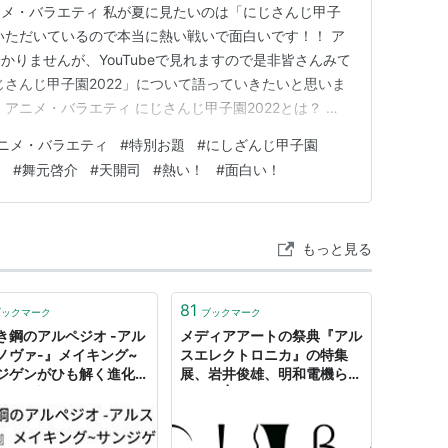
メ・バラエティ 私が夏に見たいのは「にじさんじ甲子
いただいているので本当に熱い戦いで面白いです！！ ア
りませんが、YouTubeで見れますので是非皆さんみて
じさんじ甲子園2022」について語っていきたいと思いま
アニメ・バラエティ にじさんじ甲子園2022とは？ に
栄冠ナイン三年間の育成配信 Aリーグ総当たり！Bリーグ
ニメ・バラエティ
#
特別お題
#
にしざんじ甲子園
さん、社さん、舞元さん、天開司の解説が面白い！ 最後
じ
#
舞元啓介
#
天開司
#
熱い！
#
面白い！
もっと見る
81
ブックマーク
ブックマーク
き鋼のアルペジオ -アル
メディアアートの祭典『アル
ノヴァ-』メイキング~
スエレクトロニカ』の特集
ジゲンがひも解く進化し
展、岩井俊雄、明和電機らの
るセル調アニメの裏側
作品も | CINRA
etまとめ