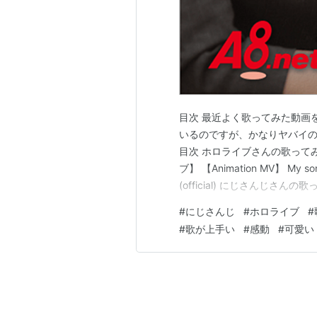
目次 最近よく歌ってみた動画を
いるのですが、かなりヤバイ
目次 ホロライブさんの歌ってみた
ブ】 【Animation MV】 My s
(official) にじさんじさんの
アルマル ROF-MAO "前進宣言
#
にじさんじ
#
ホロライブ
#
ブさんの歌ってみた…
#
歌が上手い
#
感動
#
可愛い