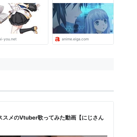
た 「劇場版 蒼き鋼のアル
ペジオ ‐アルス・ノヴァ‐
Cadenza」脚本チーム座談
会 前編
ai-you.net
anime.eiga.com
オススメのVtuber歌ってみた動画【にじさん