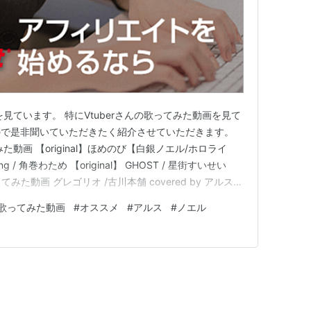
見ています。 特にVtuberさんの歌ってみた動画を見て
ので是非聞いていただきたく紹介させていただきます。
動画 【original】ほめのび【白銀ノエル/ホロライ
ong / 角巻わため 【original】 GHOST / 星街すいせい
歌ってみた動画 グレゴリオ /古川本舗 covered by アルス・
" フォニイ- ツミキ / 町田ちま(Cover) 最後に ホロライ
歌ってみた動画
#
オススメ
#
アルス
#
ノエル