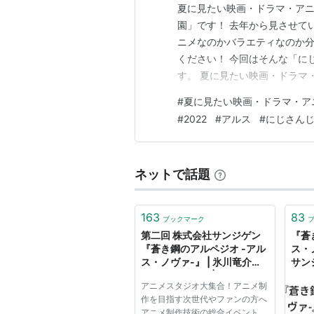
夏に見たい映画・ドラマ・アニ
園」です！ 去年から見させて
ニメなのかバラエティなのか分か
ください！ 今回はそんな「に
す。 夏に見たい映画・ドラマ・
じさんじ甲子園の魅力 熱い！
#
夏に見たい映画・ドラマ・ア
総当たり！その後決勝 小野町
#
2022
#
アルス
#
にじさん
に にじさんじ甲子園2022と…
ネットで話題
163
83
ブックマーク
第二回 株式会社サンジゲン
『蒼
『蒼き鋼のアルペジオ -アル
ス・
ス・ノヴァ-』 | 氷川竜介の
サン
アニメＣＧ列伝 | Too DMS
続け
アニメスタジオ大集合！アニメ制
twe
作を目指す次世代やファンの方へ
アニメ制作技術の総合イベント