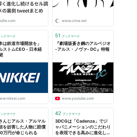
osfie.com
www.cinra.net
51
ブックマーク
ブックマーク
本は鉄道市場開放を」
『劇場版蒼き鋼のアルペジオ
ルストムCEO - 日本経
-アルス・ノヴァ- DC』特報
聞
ww.nikkei.com
www.youtube.com
42
ブックマーク
ブックマーク
さんじアルス・アルマル
3DCGは「Cadenza」でジ
信を妨害した人物に賠償
ャパニメーションのこだわり
00万円が命じられる
を表現できる高みに進化し