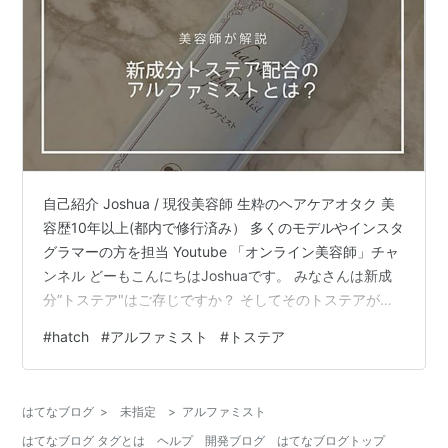
自己紹介 Joshua / 現役美容師 生粋のヘアケアオタク 美
容歴10年以上(都内で修行済み） 多くのモデルやインスタ
グラマーの方を担当 Youtube 「オンライン美容師」チャ
ンネル どーもこんにちはJoshuaです。 みなさんは新成
分”トステア"はご存じですか？ そしてそのトステアが含
まれた、補修特化のヘアミストがひっそりと発売された
#
hatch
#
アルファミスト
#
トステア
ことも... ということで今回は、 「hatch(ハッチ) アルフ
ァミスト」 について美容師が忖度なしレビューしていき
ます。 とても有益な情報となっていますので、ぜひ最後
はてなブログ
>
未指定
>
アルファミスト
までお読みいただけると嬉しいです。 アルファミストの
はてなブログ タグとは
ヘルプ
開発ブログ
はてなブログトップ
美容師評価は？ 新成分トステアによる…