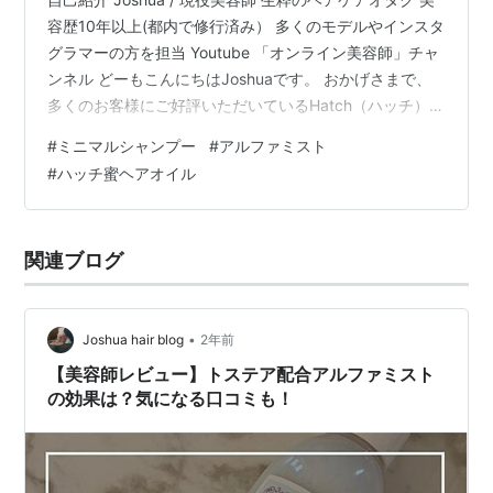
容歴10年以上(都内で修行済み） 多くのモデルやインスタ
グラマーの方を担当 Youtube 「オンライン美容師」チャ
ンネル どーもこんにちはJoshuaです。 おかげさまで、
多くのお客様にご好評いただいているHatch（ハッチ）シ
リーズ。 そしてとっても有難いことにリピーターも多く
#
ミニマルシャンプー
#
アルファミスト
いらっしゃいます。 ということで今回は、 「ハッチシリ
#
ハッチ蜜ヘアオイル
ーズはお得な詰め替え用もある？」 このテーマで美容師
が解説していきます。 ハッチシリーズを既に使われてい
る方は必見の内容となっていますので、ぜひ最後までお
関連ブログ
読みいただけると嬉しいです。 ◆この記事はこん…
•
Joshua hair blog
2年前
【美容師レビュー】トステア配合アルファミスト
の効果は？気になる口コミも！