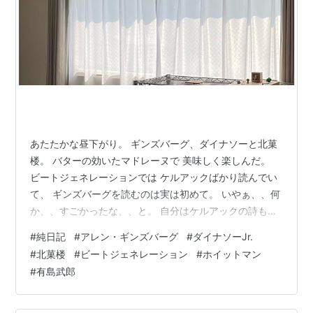
あたたかな昼下がり。 ギンズバーグ、ダイナソーと北菓
楼。 バターの効いたマドレーヌで 美味しく楽しんだ。
ビートジェネレーションでは ケルアックばかり読んでい
て、 ギンズバーグを読むのは実は初めて。 いやぁ、、何
か、、すごかったな、、と。 自分はケルアックの詩も好
きなので、 もちろんこれもすぐに惹かれたけど。 好き嫌
#
純日記
#
アレン・ギンズバーグ
#
ダイナソーJr.
いとか、そんな次元を超えて、 ビートと意識が魂に直接
#
北菓楼
#
ビートジェネレーション
#
ホイットマン
流れ込む感じが とてもすごくて。。。 圧倒された感もあ
#
有島武郎
り。 まだまだ何回もすぐに読みたい！ と思う気持ちもあ
り。 とにかく強く惹かれてるのが正直なところ。 当時は
そこまで聞いてなかったダイナソーも 今はとても響き、