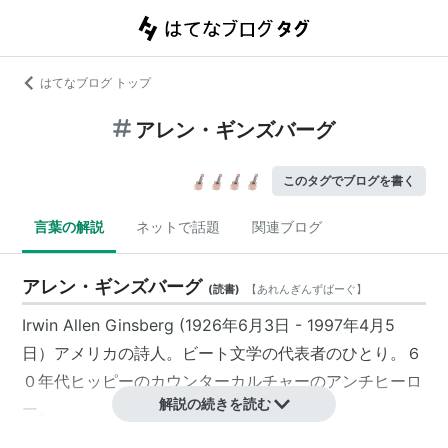
はてなブログ トップ
アレン・ギンズバーグ
このタグでブログを書く
言葉の解説
ネットで話題
関連ブログ
アレン・ギンズバーグ
(
読書
)
【
あれんぎんずばーぐ
】
Irwin Allen Ginsberg (1926年6月3日 - 1997年4月5
日）アメリカの詩人。ビート文学の代表者のひとり。６
０年代ヒッピーのカウンターカルチャーのアンチヒーロ
解説の続きを読む
ー。
代表作は「吠える」Howl (1956年)、「カディッシュ」