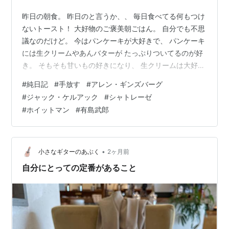
昨日の朝食。 昨日のと言うか、、 毎日食べてる何もつけ
ないトースト！ 大好物のご褒美朝ごはん。 自分でも不思
議なのだけど。 今はパンケーキが大好きで、 パンケーキ
には生クリームやあんバターが たっぷりついてるのが好
き。 そもそも甘いもの好きになり、 生クリームは大好
物！ なのに！ トーストは何もつけないものが 世界一大
#
純日記
#
手放す
#
アレン・ギンズバーグ
好きな大好物。 うん、、、不思議だな。 まぁ、一貫性と
#
ジャック・ケルアック
#
シャトレーゼ
か統一感とか、 こだわりとしてのそう言ったものを どん
#
ホイットマン
#
有島武郎
どん手放して。 感覚、感性で生きるのが 風の時代でもあ
るのかな、、 とも思ってるので。 そう言うことなんだろ
うと。 そんなことをつらつら思った昨日。 何もつけない
トーストも…
•
小さなギターのあぶく
2ヶ月前
自分にとっての定番があること