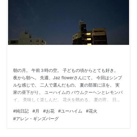
朝の月。 午前３時の空。 子どもの頃からとても好き。
夜から朝へ。 先週、Jaz flowerさんにて。 今回はシンプ
ルな感じで。 二人で選んだもの。 夏の部屋に涼を。 実
家の昼下がり。 ユーハイムの バウムクーヘンとレモンパ
イ。 美味しく楽しんだ。 花火を眺める。 夏の宵。 日曜
日、ギンズバーグを。 魂を前へ、とにかく前へ。 生き
#
純日記
#
月
#
お花
#
ユーハイム
#
花火
る。生きる。生きる。 吠える。生きる。 「吠える 脚
#
アレン・ギンズバーグ
注」 「摩天楼と舗道の孤独聖！ 何百万人で埋まったカフ
ェテリア聖！ 街路の下の涙の神秘な川聖！ 孤高のジャガ
ナート聖！ 中流階級の巨大な仔羊聖！ 反逆の狂える羊飼