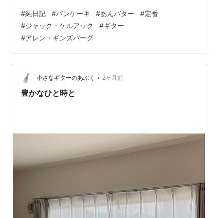
いものしかない。 安定の定番で。 安心のいつもの味わ
#
純日記
#
パンケーキ
#
あんバター
#
定番
い。 持参したのは ケルアック、オンザロードの新訳。
#
ジャック・ケルアック
#
ギター
暑くなる時期に読むのが また最高なんだよなぁ。 ケルア
#
アレン・ギンズバーグ
ックも自分には、 安定の定番であり、 安心のいつもの味
わいであり。 自分にとっての定番があること。 何気にあ
りがたいなぁ、、と思ったりも。 パンケーキなら。 リル
カフェさん…
•
小さなギターのあぶく
2ヶ月前
豊かなひと時と