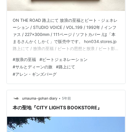
ON THE ROAD 路上にて 放浪の至福とビート・ジェネレ
ーション / STUDIO VOICE / VOL.199 / 1992年 / インフ
ァス / 227x300mm / 111ページ / ソフトカバー /は「本
まるさんかくしかく」で販売中です。 hon034.stores.jp
路上にて / 放浪の至福 / ビートの思想と放浪 / ビート影響
化の写真家達 / ロードムービーとビート /ビートとジャズ
#
放浪の至福
#
ビートジェネレーション
/ ウィリアムズ・バロウズとオーネット・コールマン /
#
サルとディーンの旅
#
路上にて
50年代アメリカとビート / 放浪するビート・ジェネレー
#
アレン・ギンズバーグ
ション サルとディーンの旅は、4度目の放浪、アメリカ
縦断、メキシコで幕を…
•
umauma-gohan diary
5年前
本の聖地『CITY LIGHTS BOOKSTORE』