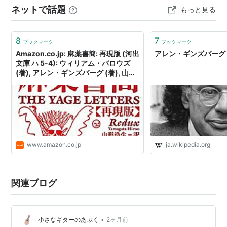
ネットで話題
もっと見る
い聖！ ロサンゼルスがわかる奴は天使たちだ！ ニュー…
8
7
ブックマーク
ブックマーク
Amazon.co.jp: 麻薬書簡: 再現版 (河出
アレン・ギンズバーグ - W
文庫 ハ 5-4): ウィリアム・バロウズ
(著), アレン・ギンズバーグ (著), 山形
浩生 (翻訳): 本
www.amazon.co.jp
ja.wikipedia.org
関連ブログ
•
小さなギターのあぶく
2ヶ月前